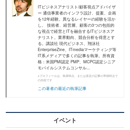
ITビジネスアナリスト/顧客視点アドバイザ
ー 通信事業者のインフラ設計、提案、企画
を12年経験。異なるレイヤーの経験を活か
し、 技術者、経営層、顧客の3つの包括的
な視点で経営とITを融合するITビジネスア
ナリスト。業界動向、競合分析を得意とす
る。講談社 現代ビジネス、翔泳社
EnterpriseZine、ITmediaマーケティング等
IT系メディアで多くの記事を執筆。所有資
格：米国PMI認定 PMP、MCPC認定シニア
モバイルシステムコンサル...
※プロフィールは、執筆時点、または直近の記事の寄稿時点で
の内容です
この著者の最近の執筆記事
イベント