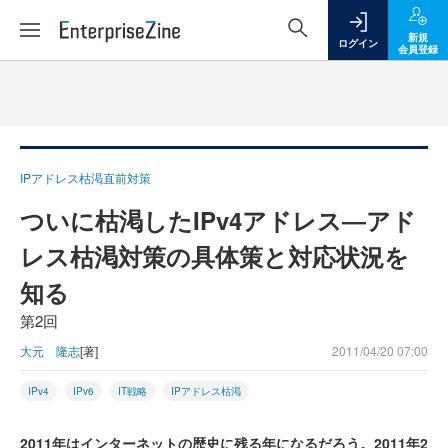
新規
ログイン
会員登録
IPアドレス枯渇直前対策
ついに枯渇したIPv4アドレス―アド
レス枯渇対策の具体策と対応状況を
知る
第2回
大元 隆志
[著]
2011/04/20 07:00
IPv4
IPv6
IT戦略
IPアドレス枯渇
2011年はインターネットの歴史に残る年になるだろう。2011年2