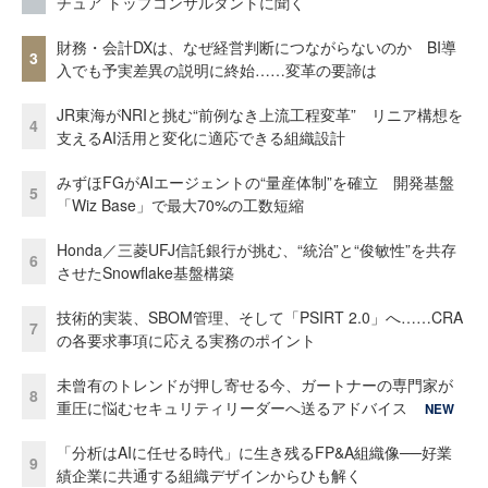
チュア トップコンサルタントに聞く
財務・会計DXは、なぜ経営判断につながらないのか BI導
3
入でも予実差異の説明に終始……変革の要諦は
JR東海がNRIと挑む“前例なき上流工程変革” リニア構想を
4
支えるAI活用と変化に適応できる組織設計
みずほFGがAIエージェントの“量産体制”を確立 開発基盤
5
「Wiz Base」で最大70%の工数短縮
Honda／三菱UFJ信託銀行が挑む、“統治”と“俊敏性”を共存
6
させたSnowflake基盤構築
技術的実装、SBOM管理、そして「PSIRT 2.0」へ……CRA
7
の各要求事項に応える実務のポイント
未曾有のトレンドが押し寄せる今、ガートナーの専門家が
8
重圧に悩むセキュリティリーダーへ送るアドバイス
NEW
「分析はAIに任せる時代」に生き残るFP&A組織像──好業
9
績企業に共通する組織デザインからひも解く