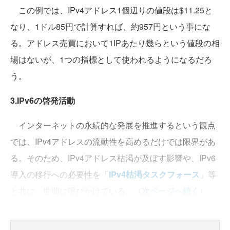
この例では、IPv4アドレス1個辺りの値段は$11.25と
なり、1ドル85円で計算すれば、約957円という事にな
る。アドレス売買において1IPあたり幾らという値段の相
場はないが、1つの指標として使われるようになるだろ
う。
3.IPv6の啓発活動
インターネットの永続的な発展を推進するという観点
では、IPv4アドレスの流動性を高めるだけでは限界があ
る。そのため、IPv4アドレス枯渇が及ぼす影響や、IPv6
導入の移行への必要性を「
IPv4枯渇タスクフォース
」等
と共に、世間に呼びかけている。（
次ページへ続く
）