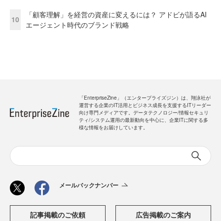
「顧客理解」を経営の資産に変えるには？ アドビが語るAI
10
エージェント時代のブランド戦略
「EnterpriseZine」（エンタープライズジン）は、翔泳社が
運営する企業のIT活用とビジネス成長を支援するITリーダー
向け専門メディアです。データテクノロジー/情報セキュリ
ティ/システム運用の最新動向を中心に、企業ITに関する多
様な情報をお届けしています。
メールバックナンバー
記事掲載のご依頼
広告掲載のご案内