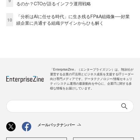
9
るのか？CTOが語るインフラ運用戦略
「分析はAIに任せる時代」に生き残るFP&A組織像──好業
10
績企業に共通する組織デザインからひも解く
「EnterpriseZine」（エンタープライズジン）は、翔泳社が
運営する企業のIT活用とビジネス成長を支援するITリーダー
向け専門メディアです。データテクノロジー/情報セキュリ
ティ/システム運用の最新動向を中心に、企業ITに関する多
様な情報をお届けしています。
メールバックナンバー