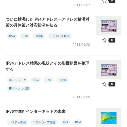
0
2011/05/27
ついに枯渇したIPv4アドレス―アドレス枯渇対
策の具体策と対応状況を知る
IPv4
IPv6
IT戦略
IPアドレス枯渇
0
2011/04/20
IPv4アドレス枯渇の現状とその影響範囲を整理
する
ネットワーク
IPv4
IPv6
IT戦略
0
IPアドレス枯渇
2011/03/29
IPv6で進むインターネットの未来
システム開発
ソフトウェア開発
IPv4
IPv6