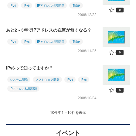
IPv4
IPv6
IPアドレス枯渇問題
IT戦略
0
2008/12/22
あと2～3年でIPアドレスの在庫が無くなる？
IPv4
IPv6
IPアドレス枯渇問題
IT戦略
2008/11/25
0
IPv6って知ってますか？
システム開発
ソフトウェア開発
IPv4
IPv6
IPアドレス枯渇問題
0
2008/10/24
10件中1～10件を表示
イベント