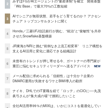
みずほFGがAIエージェントの“量産体制”を確立 開発基盤
2
「Wiz Base」で最大70%の工数短縮
AIでシニアが無双状態、若手をどう育てるのか？ アクセン
3
チュア トップコンサルタントに聞く
Honda／三菱UFJ信託銀行が挑む、“統治”と“俊敏性”を共存
4
させたSnowflake基盤構築
JR東海がNRIと挑む“前例なき上流工程変革” リニア構想を
5
支えるAI活用と変化に適応できる組織設計
未曾有のトレンドが押し寄せる今、ガートナーの専門家が
6
重圧に悩むセキュリティリーダーへ送るアドバイス
NEW
メール配信に求められる「信頼性」は十分か？企業の
7
DMARC運用が失敗するワケとBIMI導入の勘所
ナイキ、DHLでのIT要職を経て「ロッテ」のCIOに──丸茂
8
眞弓さんが“集大成の場”で挑戦したいこと
全社AI活用率99％のMIXIは、いかにコストを最適化してい