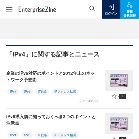
新規
ログイン
会員登録
「IPv4」に関する記事とニュース
企業のIPv6対応のポイントと2012年末のネッ
トワーク予想図
IPv4
IPv6
IT戦略
IPアドレス枯渇
0
2011/06/29
IPv6導入前に知っておくべき3つのポイントと
注意点
IPv4
IPv6
IT戦略
IPアドレス枯渇