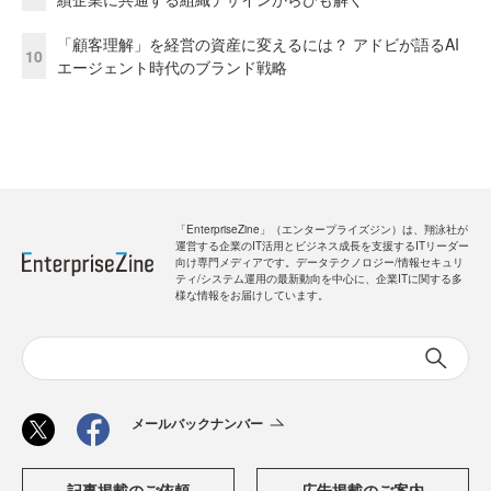
「顧客理解」を経営の資産に変えるには？ アドビが語るAI
10
エージェント時代のブランド戦略
「EnterpriseZine」（エンタープライズジン）は、翔泳社が
運営する企業のIT活用とビジネス成長を支援するITリーダー
向け専門メディアです。データテクノロジー/情報セキュリ
ティ/システム運用の最新動向を中心に、企業ITに関する多
様な情報をお届けしています。
メールバックナンバー
記事掲載のご依頼
広告掲載のご案内