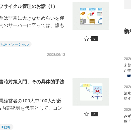
フサイクル管理のお話（1）
為は非常に大きなためらいを伴
内のサーバーに至っては、誰も
新
0
タ活用・ソーシャル
2008/06/13
2026
未曾
が重
N
害時対策入門、その具体的手法
2026
清水
指す
経営者の100人中100人が必
る内部統制を代表として、コン
2026
0
みず
盤「
IT戦略