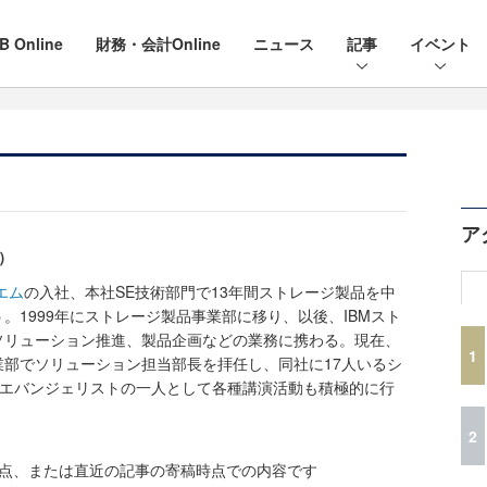
B Online
財務・会計Online
ニュース
記事
イベント
ア
）
エム
の入社、本社SE技術部門で13年間ストレージ製品を中
。1999年にストレージ製品事業部に移り、以後、IBMスト
ソリューション推進、製品企画などの業務に携わる。現在、
1
部でソリューション担当部長を拝任し、同社に17人いるシ
・エバンジェリストの一人として各種講演活動も積極的に行
2
時点、または直近の記事の寄稿時点での内容です