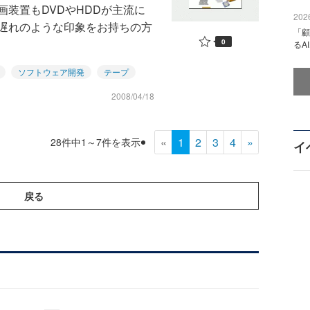
装置もDVDやHDDが主流に
2026
遅れのような印象をお持ちの方
「顧
0
るA
ソフトウェア開発
テープ
2008/04/18
«
1
2
3
4
»
28件中1～7件を表示
イ
戻る