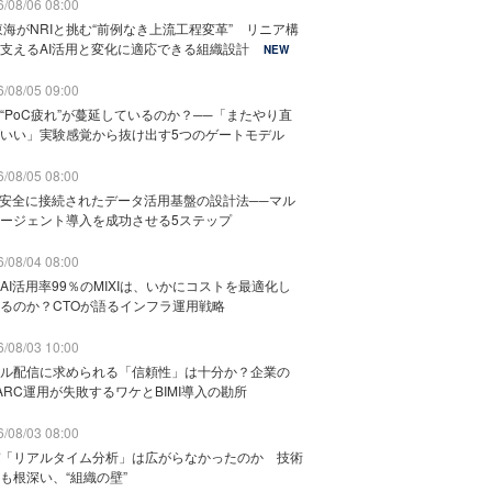
/08/06 08:00
東海がNRIと挑む“前例なき上流工程変革” リニア構
支えるAI活用と変化に適応できる組織設計
NEW
/08/05 09:00
“PoC疲れ”が蔓延しているのか？──「またやり直
いい」実験感覚から抜け出す5つのゲートモデル
/08/05 08:00
と安全に接続されたデータ活用基盤の設計法──マル
ージェント導入を成功させる5ステップ
/08/04 08:00
AI活用率99％のMIXIは、いかにコストを最適化し
るのか？CTOが語るインフラ運用戦略
/08/03 10:00
ル配信に求められる「信頼性」は十分か？企業の
ARC運用が失敗するワケとBIMI導入の勘所
/08/03 08:00
「リアルタイム分析」は広がらなかったのか 技術
も根深い、“組織の壁”