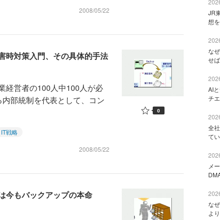
2026
2008/05/22
JR
想を
2026
なぜ
害時対策入門、その具体的手法
せば
2026
経営者の100人中100人が必
AI
チエ
る内部統制を代表として、コン
0
2026
全社
IT戦略
てい
2008/05/22
2026
メー
DM
は今もバックアップの本命
2026
なぜ
より