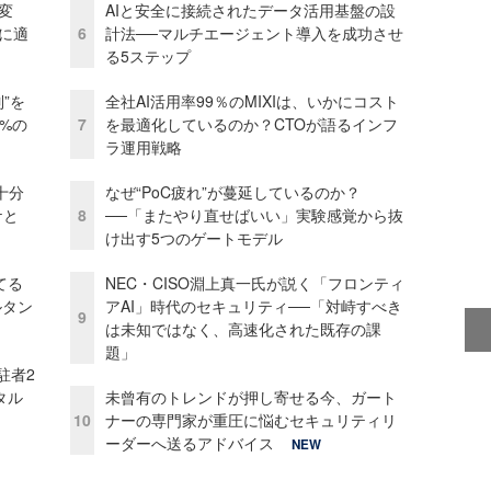
変
AIと安全に接続されたデータ活用基盤の設
化に適
6
計法──マルチエージェント導入を成功させ
る5ステップ
”を
全社AI活用率99％のMIXIは、いかにコスト
0%の
7
を最適化しているのか？CTOが語るインフ
ラ運用戦略
十分
なぜ“PoC疲れ”が蔓延しているのか？
ケと
8
──「またやり直せばいい」実験感覚から抜
け出す5つのゲートモデル
てる
NEC・CISO淵上真一氏が説く「フロンティ
ルタン
アAI」時代のセキュリティ──「対峙すべき
9
は未知ではなく、高速化された既存の課
題」
駐者2
タル
未曾有のトレンドが押し寄せる今、ガート
10
ナーの専門家が重圧に悩むセキュリティリ
ーダーへ送るアドバイス
NEW