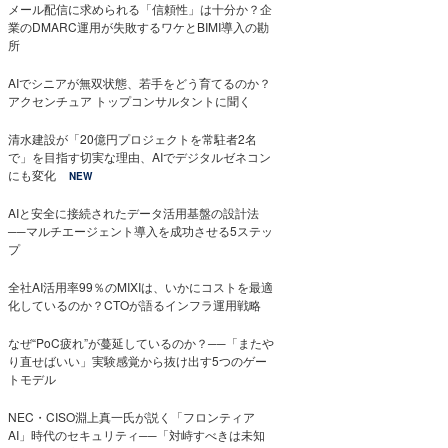
メール配信に求められる「信頼性」は十分か？企
業のDMARC運用が失敗するワケとBIMI導入の勘
所
AIでシニアが無双状態、若手をどう育てるのか？
アクセンチュア トップコンサルタントに聞く
清水建設が「20億円プロジェクトを常駐者2名
で」を目指す切実な理由、AIでデジタルゼネコン
にも変化
NEW
AIと安全に接続されたデータ活用基盤の設計法
──マルチエージェント導入を成功させる5ステッ
プ
全社AI活用率99％のMIXIは、いかにコストを最適
化しているのか？CTOが語るインフラ運用戦略
なぜ“PoC疲れ”が蔓延しているのか？──「またや
り直せばいい」実験感覚から抜け出す5つのゲー
トモデル
NEC・CISO淵上真一氏が説く「フロンティア
AI」時代のセキュリティ──「対峙すべきは未知