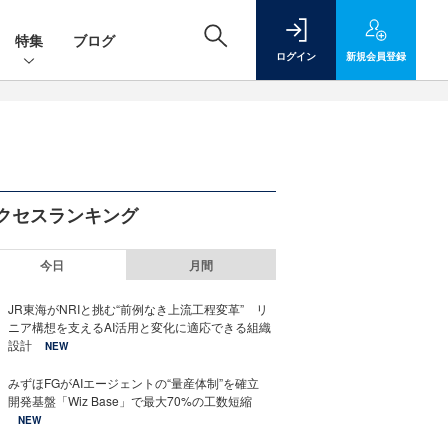
特集
ブログ
ログイン
新規
会員登録
クセスランキング
今日
月間
JR東海がNRIと挑む“前例なき上流工程変革” リ
ニア構想を支えるAI活用と変化に適応できる組織
設計
NEW
みずほFGがAIエージェントの“量産体制”を確立
開発基盤「Wiz Base」で最大70%の工数短縮
NEW