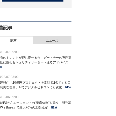
着記事
記事
ニュース
/08/07 09:00
有のトレンドが押し寄せる今、ガートナーの専門家
圧に悩むセキュリティリーダーへ送るアドバイス
EW
/08/07 08:00
建設が「20億円プロジェクトを常駐者2名で」を目
切実な理由、AIでデジタルゼネコンにも変化
NEW
/08/06 09:00
ほFGがAIエージェントの“量産体制”を確立 開発基
Wiz Base」で最大70%の工数短縮
NEW