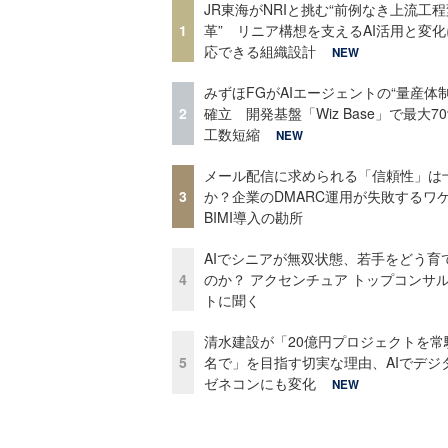
JR東海がNRIと挑む“前例なき上流工程
1
革” リニア構想を支えるAI活用と変
応できる組織設計
NEW
みずほFGがAIエージェントの“量産体制
2
確立 開発基盤「Wiz Base」で最大7
工数短縮
NEW
メール配信に求められる「信頼性」は
3
か？企業のDMARC運用が失敗するワ
BIMI導入の勘所
AIでシニアが無双状態、若手をどう育
4
のか？ アクセンチュア トップコンサ
トに聞く
清水建設が「20億円プロジェクトを常
5
名で」を目指す切実な理由、AIでデジ
ゼネコンにも変化
NEW