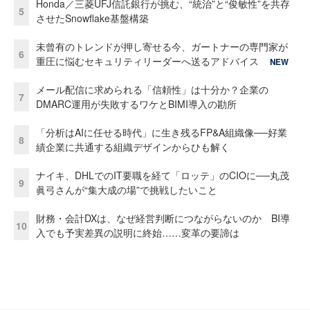
Honda／三菱UFJ信託銀行が挑む、“統治”と“俊敏性”を共存
5
させたSnowflake基盤構築
未曾有のトレンドが押し寄せる今、ガートナーの専門家が
6
重圧に悩むセキュリティリーダーへ送るアドバイス
NEW
メール配信に求められる「信頼性」は十分か？企業の
7
DMARC運用が失敗するワケとBIMI導入の勘所
「分析はAIに任せる時代」に生き残るFP&A組織像──好業
8
績企業に共通する組織デザインからひも解く
ナイキ、DHLでのIT要職を経て「ロッテ」のCIOに──丸茂
9
眞弓さんが“集大成の場”で挑戦したいこと
財務・会計DXは、なぜ経営判断につながらないのか BI導
10
入でも予実差異の説明に終始……変革の要諦は