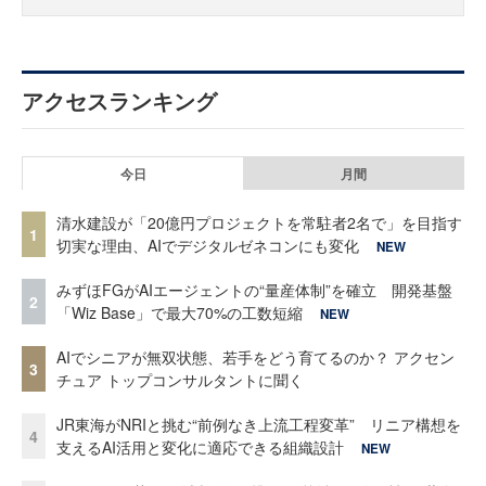
アクセスランキング
今日
月間
清水建設が「20億円プロジェクトを常駐者2名で」を目指す
1
切実な理由、AIでデジタルゼネコンにも変化
NEW
みずほFGがAIエージェントの“量産体制”を確立 開発基盤
2
「Wiz Base」で最大70%の工数短縮
NEW
AIでシニアが無双状態、若手をどう育てるのか？ アクセン
3
チュア トップコンサルタントに聞く
JR東海がNRIと挑む“前例なき上流工程変革” リニア構想を
4
支えるAI活用と変化に適応できる組織設計
NEW