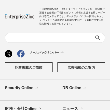
「EnterpriseZine」（エンタープライズジン）は、翔泳社が
運営する企業のIT活用とビジネス成長を支援するITリーダー
向け専門メディアです。データテクノロジー/情報セキュリ
ティ/システム運用の最新動向を中心に、企業ITに関する多
様な情報をお届けしています。
メールバックナンバー
記事掲載のご依頼
広告掲載のご案内
Security Online
DB Online
財務・会計Online
ニュース