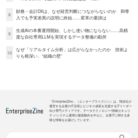
財務・会計DXは、なぜ経営判断につながらないのか BI導
8
入でも予実差異の説明に終始……変革の要諦は
生成AIの本番運用開始、しかし使い物にならない……高精
9
度な自社専用LLMを実現するデータ整備の勘所
なぜ「リアルタイム分析」は広がらなかったのか 技術よ
10
りも根深い、“組織の壁”
「EnterpriseZine」（エンタープライズジン）は、翔泳社が
運営する企業のIT活用とビジネス成長を支援するITリーダー
向け専門メディアです。データテクノロジー/情報セキュリ
ティ/システム運用の最新動向を中心に、企業ITに関する多
様な情報をお届けしています。