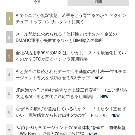
今日
月間
AIでシニアが無双状態、若手をどう育てるのか？ アクセン
1
チュア トップコンサルタントに聞く
メール配信に求められる「信頼性」は十分か？企業の
2
DMARC運用が失敗するワケとBIMI導入の勘所
全社AI活用率99％のMIXIは、いかにコストを最適化してい
3
るのか？CTOが語るインフラ運用戦略
AIと安全に接続されたデータ活用基盤の設計法──マルチエ
4
ージェント導入を成功させる5ステップ
NEW
JR東海がNRIと挑む“前例なき上流工程変革” リニア構想を
5
支えるAI活用と変化に適応できる組織設計
NEW
なぜ“PoC疲れ”が蔓延しているのか？──「またやり直せば
6
いい」実験感覚から抜け出す5つのゲートモデル
NEW
みずほFGがAIエージェントの“量産体制”を確立 開発基盤
7
「Wiz Base」で最大70%の工数短縮
NEW