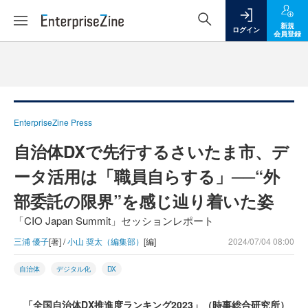
新規
ログイン
会員登録
EnterpriseZine Press
自治体DXで先行するさいたま市、デ
ータ活用は「職員自らする」──“外
部委託の限界”を感じ辿り着いた姿
「CIO Japan Summit」セッションレポート
三浦 優子
[著] /
小山 奨太（編集部）
[編]
2024/07/04 08:00
自治体
デジタル化
DX
「全国自治体DX推進度ランキング2023」（時事総合研究所）