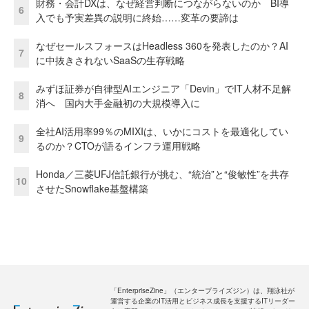
財務・会計DXは、なぜ経営判断につながらないのか BI導
6
入でも予実差異の説明に終始……変革の要諦は
なぜセールスフォースはHeadless 360を発表したのか？AI
7
に中抜きされないSaaSの生存戦略
みずほ証券が自律型AIエンジニア「Devin」でIT人材不足解
8
消へ 国内大手金融初の大規模導入に
全社AI活用率99％のMIXIは、いかにコストを最適化してい
9
るのか？CTOが語るインフラ運用戦略
Honda／三菱UFJ信託銀行が挑む、“統治”と“俊敏性”を共存
10
させたSnowflake基盤構築
「EnterpriseZine」（エンタープライズジン）は、翔泳社が
運営する企業のIT活用とビジネス成長を支援するITリーダー