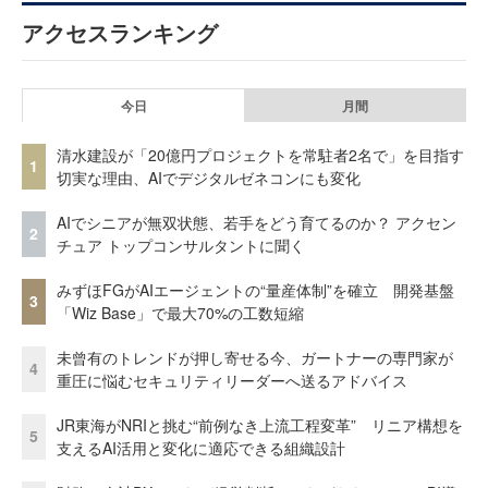
アクセスランキング
今日
月間
清水建設が「20億円プロジェクトを常駐者2名で」を目指す
1
切実な理由、AIでデジタルゼネコンにも変化
AIでシニアが無双状態、若手をどう育てるのか？ アクセン
2
チュア トップコンサルタントに聞く
みずほFGがAIエージェントの“量産体制”を確立 開発基盤
3
「Wiz Base」で最大70%の工数短縮
未曾有のトレンドが押し寄せる今、ガートナーの専門家が
4
重圧に悩むセキュリティリーダーへ送るアドバイス
JR東海がNRIと挑む“前例なき上流工程変革” リニア構想を
5
支えるAI活用と変化に適応できる組織設計