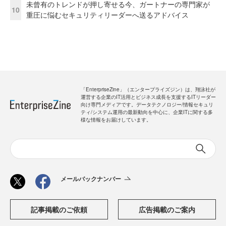
未曾有のトレンドが押し寄せる今、ガートナーの専門家が
10
重圧に悩むセキュリティリーダーへ送るアドバイス
「EnterpriseZine」（エンタープライズジン）は、翔泳社が
運営する企業のIT活用とビジネス成長を支援するITリーダー
向け専門メディアです。データテクノロジー/情報セキュリ
ティ/システム運用の最新動向を中心に、企業ITに関する多
様な情報をお届けしています。
メールバックナンバー
記事掲載のご依頼
広告掲載のご案内