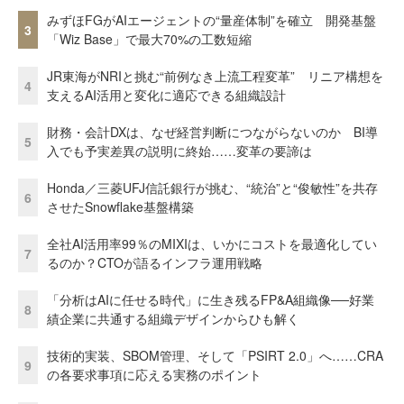
みずほFGがAIエージェントの“量産体制”を確立 開発基盤
3
「Wiz Base」で最大70%の工数短縮
JR東海がNRIと挑む“前例なき上流工程変革” リニア構想を
4
支えるAI活用と変化に適応できる組織設計
財務・会計DXは、なぜ経営判断につながらないのか BI導
5
入でも予実差異の説明に終始……変革の要諦は
Honda／三菱UFJ信託銀行が挑む、“統治”と“俊敏性”を共存
6
させたSnowflake基盤構築
全社AI活用率99％のMIXIは、いかにコストを最適化してい
7
るのか？CTOが語るインフラ運用戦略
「分析はAIに任せる時代」に生き残るFP&A組織像──好業
8
績企業に共通する組織デザインからひも解く
技術的実装、SBOM管理、そして「PSIRT 2.0」へ……CRA
9
の各要求事項に応える実務のポイント