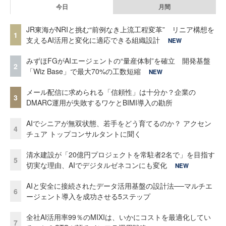
今日
月間
JR東海がNRIと挑む“前例なき上流工程変革” リニア構想を
1
支えるAI活用と変化に適応できる組織設計
NEW
みずほFGがAIエージェントの“量産体制”を確立 開発基盤
2
「Wiz Base」で最大70%の工数短縮
NEW
メール配信に求められる「信頼性」は十分か？企業の
3
DMARC運用が失敗するワケとBIMI導入の勘所
AIでシニアが無双状態、若手をどう育てるのか？ アクセン
4
チュア トップコンサルタントに聞く
清水建設が「20億円プロジェクトを常駐者2名で」を目指す
5
切実な理由、AIでデジタルゼネコンにも変化
NEW
AIと安全に接続されたデータ活用基盤の設計法──マルチエ
6
ージェント導入を成功させる5ステップ
全社AI活用率99％のMIXIは、いかにコストを最適化してい
7