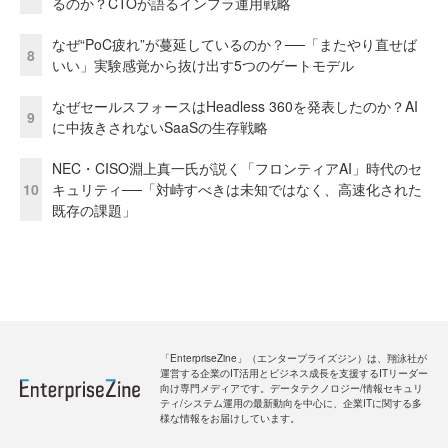
るのか？CTOが語るインフラ運用戦略
なぜ“PoC疲れ”が蔓延しているのか？──「またやり直せば
8
いい」実験感覚から抜け出す5つのゲートモデル
なぜセールスフォースはHeadless 360を発表したのか？AI
9
に中抜きされないSaaSの生存戦略
NEC・CISO淵上真一氏が説く「フロンティアAI」時代のセ
10
キュリティ──「対峙すべきは未知ではなく、高速化された
既存の課題」
「EnterpriseZine」（エンタープライズジン）は、翔泳社が
運営する企業のIT活用とビジネス成長を支援するITリーダー
向け専門メディアです。データテクノロジー/情報セキュリ
ティ/システム運用の最新動向を中心に、企業ITに関する多
様な情報をお届けしています。