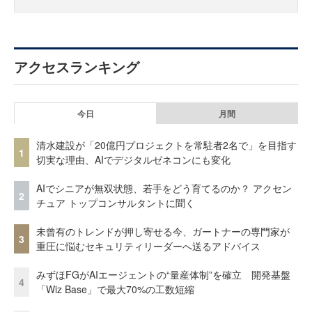
アクセスランキング
今日
月間
清水建設が「20億円プロジェクトを常駐者2名で」を目指す
1
切実な理由、AIでデジタルゼネコンにも変化
AIでシニアが無双状態、若手をどう育てるのか？ アクセン
2
チュア トップコンサルタントに聞く
未曾有のトレンドが押し寄せる今、ガートナーの専門家が
3
重圧に悩むセキュリティリーダーへ送るアドバイス
みずほFGがAIエージェントの“量産体制”を確立 開発基盤
4
「Wiz Base」で最大70%の工数短縮