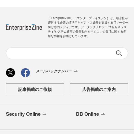
「EnterpriseZine」（エンタープライズジン）は、翔泳社が
運営する企業のIT活用とビジネス成長を支援するITリーダー
向け専門メディアです。データテクノロジー/情報セキュリ
ティ/システム運用の最新動向を中心に、企業ITに関する多
様な情報をお届けしています。
メールバックナンバー
記事掲載のご依頼
広告掲載のご案内
Security Online
DB Online