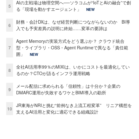
AIの主戦場は物理空間へ──ソラコムが“IoTとAIの融合”で創
5
る「現場を動かすエージェント」
NEW
財務・会計DXは、なぜ経営判断につながらないのか BI導
6
入でも予実差異の説明に終始……変革の要諦は
Agent Memoryの実装方式をどう選ぶか？ クラウド統合
7
型・ライブラリ・OSS・Agent Runtimeで異なる「責任範
囲」
NEW
全社AI活用率99％のMIXIは、いかにコストを最適化してい
8
るのか？CTOが語るインフラ運用戦略
メール配信に求められる「信頼性」は十分か？企業の
9
DMARC運用が失敗するワケとBIMI導入の勘所
JR東海がNRIと挑む“前例なき上流工程変革” リニア構想を
10
支えるAI活用と変化に適応できる組織設計