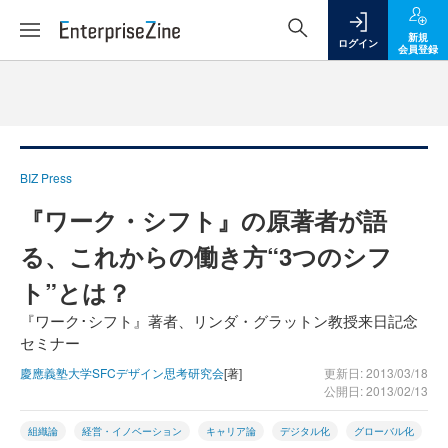
新規
ログイン
会員登録
BIZ Press
『ワーク・シフト』の原著者が語
る、これからの働き方“3つのシフ
ト”とは？
『ワーク･シフト』著者、リンダ・グラットン教授来日記念
セミナー
慶應義塾大学SFCデザイン思考研究会
[著]
更新日: 2013/03/18
公開日: 2013/02/13
組織論
経営・イノベーション
キャリア論
デジタル化
グローバル化