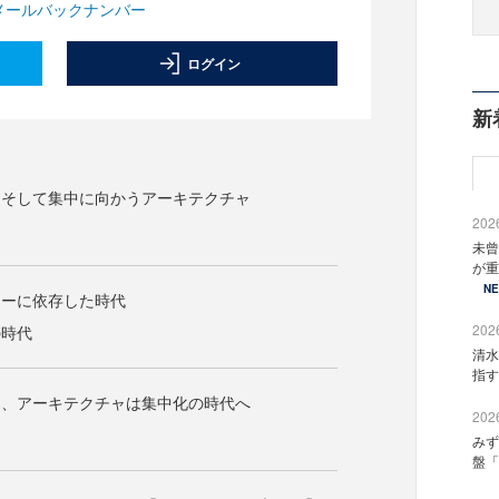
メールバックナンバー
ログイン
新
、そして集中に向かうアーキテクチャ
2026
未曾
が重
N
カーに依存した時代
2026
の時代
清水
指す
り、アーキテクチャは集中化の時代へ
2026
みず
盤「