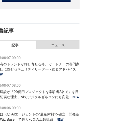
着記事
記事
ニュース
/08/07 09:00
有のトレンドが押し寄せる今、ガートナーの専門家
圧に悩むセキュリティリーダーへ送るアドバイス
EW
/08/07 08:00
建設が「20億円プロジェクトを常駐者2名で」を目
切実な理由、AIでデジタルゼネコンにも変化
NEW
/08/06 09:00
ほFGがAIエージェントの“量産体制”を確立 開発基
Wiz Base」で最大70%の工数短縮
NEW