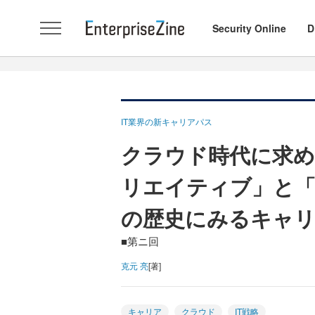
Security Online
D
IT業界の新キャリアパス
クラウド時代に求
リエイティブ」と「
の歴史にみるキャ
■第ニ回
克元 亮
[著]
キャリア
クラウド
IT戦略