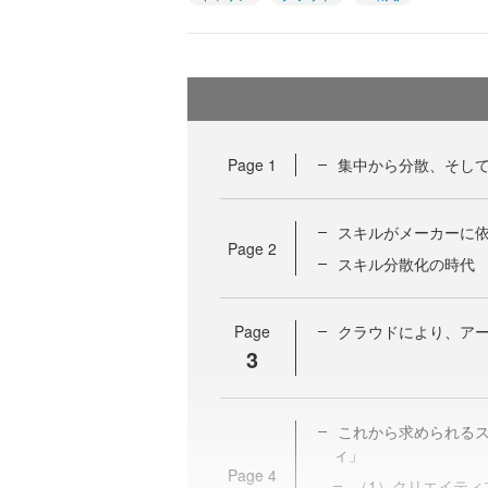
Page
1
集中から分散、そし
スキルがメーカーに
Page
2
スキル分散化の時代
Page
クラウドにより、ア
3
これから求められる
ィ」
Page
4
（1）クリエイティ