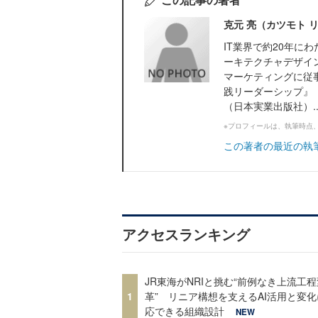
克元 亮（カツモト 
IT業界で約20年に
ーキテクチャデザイ
マーケティングに従
践リーダーシップ』『
（日本実業出版社）..
※プロフィールは、執筆時点
この著者の最近の執
アクセスランキング
JR東海がNRIと挑む“前例なき上流工程
1
革” リニア構想を支えるAI活用と変
応できる組織設計
NEW