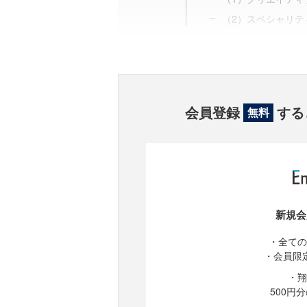
（2）スペシャリテ
会員登録
する
無料
新規会
・全ての
・会員限
・翔
500円