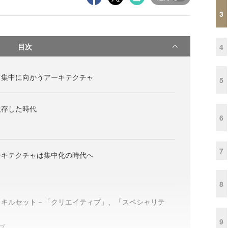
3
目次
4
て集中に向かうアーキテクチャ
5
依存した時代
6
7
ーキテクチャは集中化の時代へ
8
スキルセット－「クリエイティブ」、「スペシャリテ
9
ブ