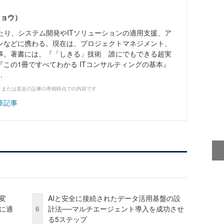
リョウ）
わたり、システム開発やITソリューションの適用支援、ア
ンなどに携わる。現在は、プロジェクトマネジメント、
事。著書には、『「しきる」技術 誰にでもできる超実
この1冊ですべてわかる ITコンサルティングの基本』
.
、または直近の記事の寄稿時点での内容です
筆記事
変
AIと安全に接続されたデータ活用基盤の設
化に適
6
計法──マルチエージェント導入を成功させ
る5ステップ