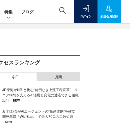
特集
ブログ
ログイン
新規
会員登録
クセスランキング
今日
月間
JR東海がNRIと挑む“前例なき上流工程変革” リ
ニア構想を支えるAI活用と変化に適応できる組織
設計
NEW
みずほFGがAIエージェントの“量産体制”を確立
開発基盤「Wiz Base」で最大70%の工数短縮
NEW