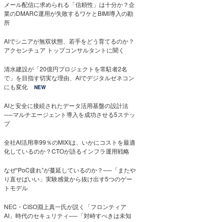
メール配信に求められる「信頼性」は十分か？企
業のDMARC運用が失敗するワケとBIMI導入の勘
所
AIでシニアが無双状態、若手をどう育てるのか？
アクセンチュア トップコンサルタントに聞く
清水建設が「20億円プロジェクトを常駐者2名
で」を目指す切実な理由、AIでデジタルゼネコン
にも変化
NEW
AIと安全に接続されたデータ活用基盤の設計法
──マルチエージェント導入を成功させる5ステッ
プ
全社AI活用率99％のMIXIは、いかにコストを最適
化しているのか？CTOが語るインフラ運用戦略
なぜ“PoC疲れ”が蔓延しているのか？──「またや
り直せばいい」実験感覚から抜け出す5つのゲー
トモデル
NEC・CISO淵上真一氏が説く「フロンティア
AI」時代のセキュリティ──「対峙すべきは未知