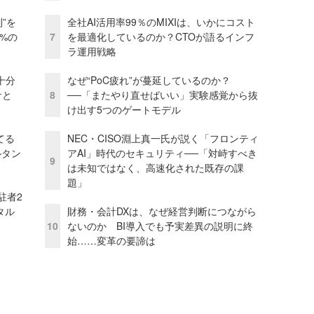
”を
全社AI活用率99％のMIXIは、いかにコスト
0%の
7
を最適化しているのか？CTOが語るインフ
ラ運用戦略
十分
なぜ“PoC疲れ”が蔓延しているのか？
ケと
8
──「またやり直せばいい」実験感覚から抜
け出す5つのゲートモデル
てる
NEC・CISO淵上真一氏が説く「フロンティ
ルタン
アAI」時代のセキュリティ──「対峙すべき
9
は未知ではなく、高速化された既存の課
題」
駐者2
タル
財務・会計DXは、なぜ経営判断につながら
10
ないのか BI導入でも予実差異の説明に終
始……変革の要諦は