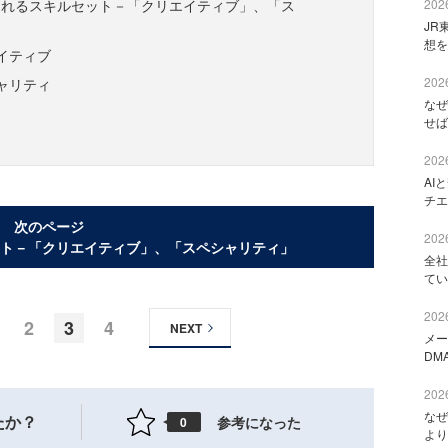
られるスキルセット－「クリエイティブ」、「ス
2026
JR
想を
イティブ
2026
ャリティ
なぜ
せば
2026
AI
チエ
次のページ
2026
ト－「クリエイティブ」、「スペシャリティ」
全社
てい
2026
2
3
4
NEXT
メー
DM
2026
なぜ
たか？
参考になった
0
より