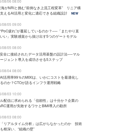
/08/06 08:00
東海がNRIと挑む“前例なき上流工程変革” リニア構
支えるAI活用と変化に適応できる組織設計
NEW
/08/05 09:00
“PoC疲れ”が蔓延しているのか？──「またやり直
いい」実験感覚から抜け出す5つのゲートモデル
/08/05 08:00
と安全に接続されたデータ活用基盤の設計法──マル
ージェント導入を成功させる5ステップ
/08/04 08:00
AI活用率99％のMIXIは、いかにコストを最適化し
るのか？CTOが語るインフラ運用戦略
/08/03 10:00
ル配信に求められる「信頼性」は十分か？企業の
ARC運用が失敗するワケとBIMI導入の勘所
/08/03 08:00
「リアルタイム分析」は広がらなかったのか 技術
も根深い、“組織の壁”