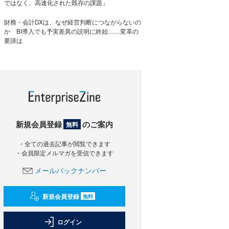
ではなく、高速化された既存の課題」
財務・会計DXは、なぜ経営判断につながらないの
か BI導入でも予実差異の説明に終始……変革の
要諦は
新規会員登録
のご案内
無料
・全ての過去記事が閲覧できます
・会員限定メルマガを受信できます
メールバックナンバー
新規会員登録
無料
ログイン