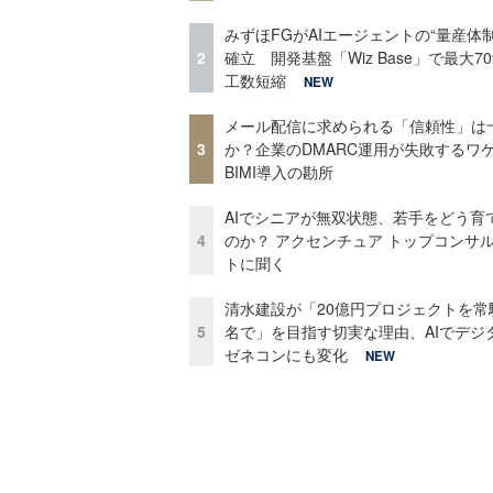
みずほFGがAIエージェントの“量産体制
2
確立 開発基盤「Wiz Base」で最大7
工数短縮
NEW
メール配信に求められる「信頼性」は
3
か？企業のDMARC運用が失敗するワ
BIMI導入の勘所
AIでシニアが無双状態、若手をどう育
4
のか？ アクセンチュア トップコンサ
トに聞く
清水建設が「20億円プロジェクトを常
5
名で」を目指す切実な理由、AIでデジ
ゼネコンにも変化
NEW