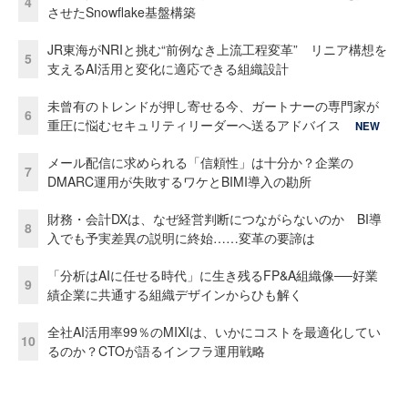
4
させたSnowflake基盤構築
JR東海がNRIと挑む“前例なき上流工程変革” リニア構想を
5
支えるAI活用と変化に適応できる組織設計
未曾有のトレンドが押し寄せる今、ガートナーの専門家が
6
重圧に悩むセキュリティリーダーへ送るアドバイス
NEW
メール配信に求められる「信頼性」は十分か？企業の
7
DMARC運用が失敗するワケとBIMI導入の勘所
財務・会計DXは、なぜ経営判断につながらないのか BI導
8
入でも予実差異の説明に終始……変革の要諦は
「分析はAIに任せる時代」に生き残るFP&A組織像──好業
9
績企業に共通する組織デザインからひも解く
全社AI活用率99％のMIXIは、いかにコストを最適化してい
10
るのか？CTOが語るインフラ運用戦略