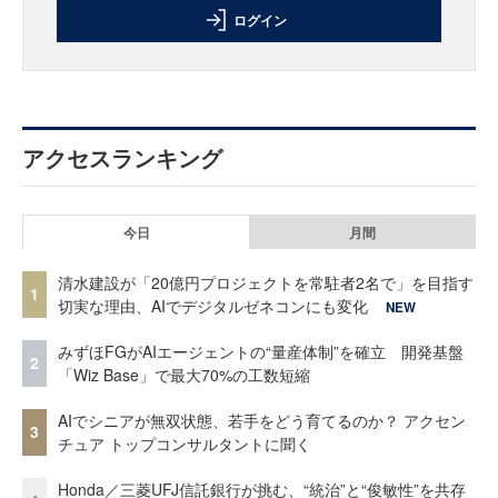
ログイン
アクセスランキング
今日
月間
清水建設が「20億円プロジェクトを常駐者2名で」を目指す
1
切実な理由、AIでデジタルゼネコンにも変化
NEW
みずほFGがAIエージェントの“量産体制”を確立 開発基盤
2
「Wiz Base」で最大70%の工数短縮
AIでシニアが無双状態、若手をどう育てるのか？ アクセン
3
チュア トップコンサルタントに聞く
Honda／三菱UFJ信託銀行が挑む、“統治”と“俊敏性”を共存