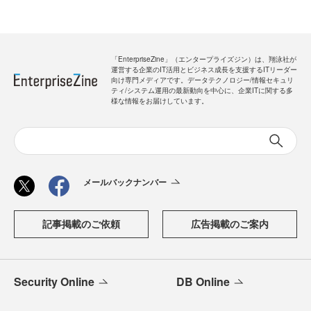
「EnterpriseZine」（エンタープライズジン）は、翔泳社が
運営する企業のIT活用とビジネス成長を支援するITリーダー
向け専門メディアです。データテクノロジー/情報セキュリ
ティ/システム運用の最新動向を中心に、企業ITに関する多
様な情報をお届けしています。
メールバックナンバー
記事掲載のご依頼
広告掲載のご案内
Security Online
DB Online