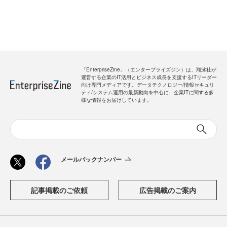
「EnterpriseZine」（エンタープライズジン）は、翔泳社が
運営する企業のIT活用とビジネス成長を支援するITリーダー
向け専門メディアです。データテクノロジー/情報セキュリ
ティ/システム運用の最新動向を中心に、企業ITに関する多
様な情報をお届けしています。
メールバックナンバー
記事掲載のご依頼
広告掲載のご案内