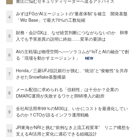
重圧に悩むセキュリティリーダーへ送るアドバイス
みずほFGがAIエージェントの“量産体制”を確立 開発基盤
4
「Wiz Base」で最大70%の工数短縮
財務・会計DXは、なぜ経営判断につながらないのか BI導
5
入でも予実差異の説明に終始……変革の要諦は
AIの主戦場は物理空間へ──ソラコムが“IoTとAIの融合”で創
6
る「現場を動かすエージェント」
NEW
Honda／三菱UFJ信託銀行が挑む、“統治”と“俊敏性”を共存
7
させたSnowflake基盤構築
メール配信に求められる「信頼性」は十分か？企業の
8
DMARC運用が失敗するワケとBIMI導入の勘所
全社AI活用率99％のMIXIは、いかにコストを最適化してい
9
るのか？CTOが語るインフラ運用戦略
JR東海がNRIと挑む“前例なき上流工程変革” リニア構想を
10
支えるAI活用と変化に適応できる組織設計