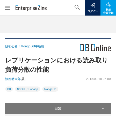
新規
ログイン
会員登録
脱初心者！MongoDB中級編
レプリケーションにおける読み取り
負荷分散の性能
渡部徹太郎
[著]
2015/09/10 06:00
DB
NoSQL／Hadoop
MongoDB
目次