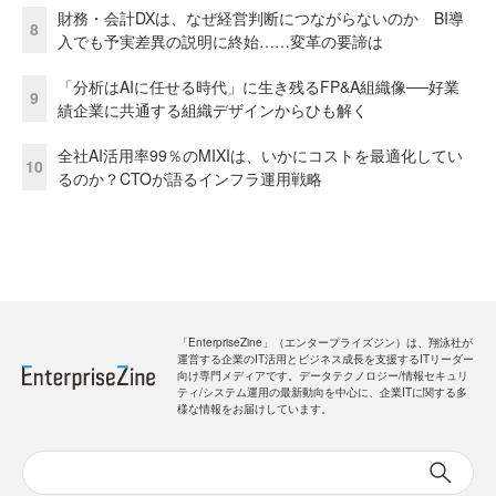
財務・会計DXは、なぜ経営判断につながらないのか BI導
8
入でも予実差異の説明に終始……変革の要諦は
「分析はAIに任せる時代」に生き残るFP&A組織像──好業
9
績企業に共通する組織デザインからひも解く
全社AI活用率99％のMIXIは、いかにコストを最適化してい
10
るのか？CTOが語るインフラ運用戦略
「EnterpriseZine」（エンタープライズジン）は、翔泳社が
運営する企業のIT活用とビジネス成長を支援するITリーダー
向け専門メディアです。データテクノロジー/情報セキュリ
ティ/システム運用の最新動向を中心に、企業ITに関する多
様な情報をお届けしています。