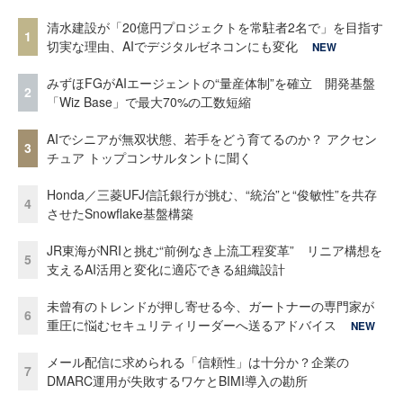
清水建設が「20億円プロジェクトを常駐者2名で」を目指す
1
切実な理由、AIでデジタルゼネコンにも変化
NEW
みずほFGがAIエージェントの“量産体制”を確立 開発基盤
2
「Wiz Base」で最大70%の工数短縮
AIでシニアが無双状態、若手をどう育てるのか？ アクセン
3
チュア トップコンサルタントに聞く
Honda／三菱UFJ信託銀行が挑む、“統治”と“俊敏性”を共存
4
させたSnowflake基盤構築
JR東海がNRIと挑む“前例なき上流工程変革” リニア構想を
5
支えるAI活用と変化に適応できる組織設計
未曾有のトレンドが押し寄せる今、ガートナーの専門家が
6
重圧に悩むセキュリティリーダーへ送るアドバイス
NEW
メール配信に求められる「信頼性」は十分か？企業の
7
DMARC運用が失敗するワケとBIMI導入の勘所