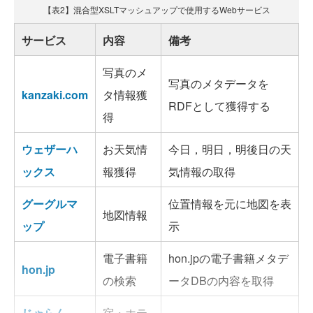
【表2】混合型XSLTマッシュアップで使用するWebサービス
サービス
内容
備考
写真のメ
写真のメタデータを
kanzaki.com
タ情報獲
RDFとして獲得する
得
ウェザーハ
お天気情
今日，明日，明後日の天
ックス
報獲得
気情報の取得
グーグルマ
位置情報を元に地図を表
地図情報
ップ
示
電子書籍
hon.jpの電子書籍メタデ
hon.jp
の検索
ータDBの内容を取得
じゃらん
宿・ホテ