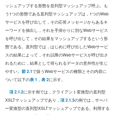
ッシュアップする形態を並列型マッシュアップ呼ぶ。も
う1つの形態である直列型マッシュアップは，1つのWeb
サービスを呼び出して，その応答メッセージからあるキ
ーワードを抽出し，それを手掛かりに別なWebサービス
を呼び出して，その結果をマッシュアップするという形
態である。直列型では，はじめに呼び出したWebサービ
スの結果によって，それ以降のWebサービスが呼び出さ
れるために，結果として得られるデータの意外性が生じ
やすい。
節 2.1
で扱うWebサービスの種類とその内容に
ついて以下の
表 1
，
表 2
に示す。
項 2.1.2
に示す例では，クライアント変換型の直列型
XSLTマッシュアップであり，
項 2.1.3
の例では，サーバ
ー変換型の直列型XSLTマッシュアップである。利用する