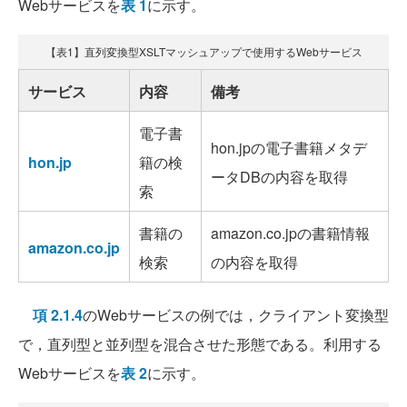
Webサービスを
表 1
に示す。
【表1】直列変換型XSLTマッシュアップで使用するWebサービス
サービス
内容
備考
電子書
hon.jpの電子書籍メタデ
hon.jp
籍の検
ータDBの内容を取得
索
書籍の
amazon.co.jpの書籍情報
amazon.co.jp
検索
の内容を取得
項 2.1.4
のWebサービスの例では，クライアント変換型
で，直列型と並列型を混合させた形態である。利用する
Webサービスを
表 2
に示す。