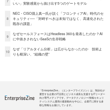
7
いい」実験感覚から抜け出す5つのゲートモデル
NEC・CISO淵上真一氏が説く「フロンティアAI」時代のセ
8
キュリティ──「対峙すべきは未知ではなく、高速化された
既存の課題」
なぜセールスフォースはHeadless 360を発表したのか？AI
9
に中抜きされないSaaSの生存戦略
なぜ「リアルタイム分析」は広がらなかったのか 技術よ
10
りも根深い、“組織の壁”
「EnterpriseZine」（エンタープライズジン）は、翔泳社が
運営する企業のIT活用とビジネス成長を支援するITリーダー
向け専門メディアです。データテクノロジー/情報セキュリ
ティ/システム運用の最新動向を中心に、企業ITに関する多
様な情報をお届けしています。