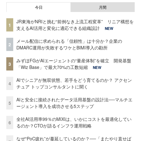
今日
月間
JR東海がNRIと挑む“前例なき上流工程変革” リニア構想を
1
支えるAI活用と変化に適応できる組織設計
NEW
メール配信に求められる「信頼性」は十分か？企業の
2
DMARC運用が失敗するワケとBIMI導入の勘所
みずほFGがAIエージェントの“量産体制”を確立 開発基盤
3
「Wiz Base」で最大70%の工数短縮
NEW
AIでシニアが無双状態、若手をどう育てるのか？ アクセン
4
チュア トップコンサルタントに聞く
AIと安全に接続されたデータ活用基盤の設計法──マルチエ
5
ージェント導入を成功させる5ステップ
全社AI活用率99％のMIXIは、いかにコストを最適化してい
6
るのか？CTOが語るインフラ運用戦略
なぜ“PoC疲れ”が蔓延しているのか？──「またやり直せば