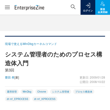
新規
ログイン
会員登録
現場で使えるWinDbgカーネルコマンド
システム管理者のためのプロセス構
造体入門
第3回
豊田 孝
[著]
更新日: 2009/01/28
公開日: 2008/10/22
運用管理
WinDbg
Chrome
システム管理者
プロセス構造体
dt nt!_EPROCESS
dt nt!_KPROCESS