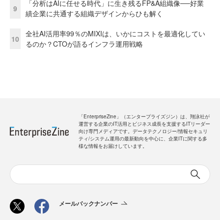
「分析はAIに任せる時代」に生き残るFP&A組織像──好業
9
績企業に共通する組織デザインからひも解く
全社AI活用率99％のMIXIは、いかにコストを最適化してい
10
るのか？CTOが語るインフラ運用戦略
「EnterpriseZine」（エンタープライズジン）は、翔泳社が
運営する企業のIT活用とビジネス成長を支援するITリーダー
向け専門メディアです。データテクノロジー/情報セキュリ
ティ/システム運用の最新動向を中心に、企業ITに関する多
様な情報をお届けしています。
メールバックナンバー