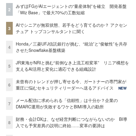
みずほFGがAIエージェントの“量産体制”を確立 開発基盤
2
「Wiz Base」で最大70%の工数短縮
AIでシニアが無双状態、若手をどう育てるのか？ アクセン
3
チュア トップコンサルタントに聞く
Honda／三菱UFJ信託銀行が挑む、“統治”と“俊敏性”を共存
4
させたSnowflake基盤構築
JR東海がNRIと挑む“前例なき上流工程変革” リニア構想を
5
支えるAI活用と変化に適応できる組織設計
未曾有のトレンドが押し寄せる今、ガートナーの専門家が
6
重圧に悩むセキュリティリーダーへ送るアドバイス
NEW
メール配信に求められる「信頼性」は十分か？企業の
7
DMARC運用が失敗するワケとBIMI導入の勘所
財務・会計DXは、なぜ経営判断につながらないのか BI導
8
入でも予実差異の説明に終始……変革の要諦は