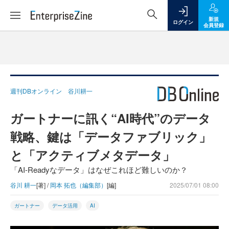
新規
ログイン
会員登録
週刊DBオンライン 谷川耕一
ガートナーに訊く“AI時代”のデータ
戦略、鍵は「データファブリック」
と「アクティブメタデータ」
「AI-Readyなデータ」はなぜこれほど難しいのか？
谷川 耕一
[著] /
岡本 拓也（編集部）
[編]
2025/07/01 08:00
ガートナー
データ活用
AI