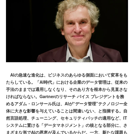
AIの急速な進化は、ビジネスのあらゆる側面において変革をも
たらしている。「AI時代」における企業のデータ管理は、従来の
手法のままでは通用しなくなり、そのあり方を根本から見直さな
ければならない。Gartnerのリサーチ バイス プレジデントを務
めるアダム・ロンサール氏は、AIが“データ管理”テクノロジー全
体に大きな影響を与えていることは間違いない、と指摘する。自
然言語処理、チューニング、セキュリティパッチの適用など、IT
システムに置ける「データマネジメント」の核となる部分に、さ
まざまな形でAIの恩恵が及んでいるからだ。一方、新たな課題も