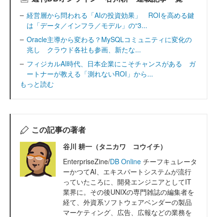
経営層から問われる「AIの投資効果」 ROIを高める鍵
は「データ／インフラ／モデル」の“3...
Oracle主導から変わる？MySQLコミュニティに変化の
兆し クラウド各社も参画、新たな...
フィジカルAI時代、日本企業にこそチャンスがある ガ
ートナーが教える「測れないROI」から...
もっと読む
この記事の著者
谷川 耕一（タニカワ コウイチ）
EnterpriseZine/
DB Online
チーフキュレータ
ーかつてAI、エキスパートシステムが流行
っていたころに、開発エンジニアとしてIT
業界に。その後UNIXの専門雑誌の編集者を
経て、外資系ソフトウェアベンダーの製品
マーケティング、広告、広報などの業務を