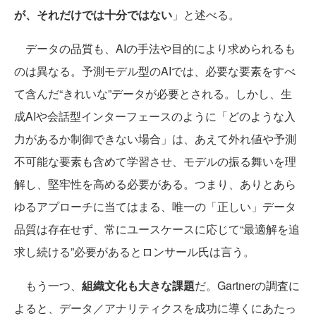
が、それだけでは十分ではない
」と述べる。
データの品質も、AIの手法や目的により求められるも
のは異なる。予測モデル型のAIでは、必要な要素をすべ
て含んだ“きれいな”データが必要とされる。しかし、生
成AIや会話型インターフェースのように「どのような入
力があるか制御できない場合」は、あえて外れ値や予測
不可能な要素も含めて学習させ、モデルの振る舞いを理
解し、堅牢性を高める必要がある。つまり、ありとあら
ゆるアプローチに当てはまる、唯一の「正しい」データ
品質は存在せず、常にユースケースに応じて“最適解を追
求し続ける”必要があるとロンサール氏は言う。
もう一つ、
組織文化も大きな課題
だ。Gartnerの調査に
よると、データ／アナリティクスを成功に導くにあたっ