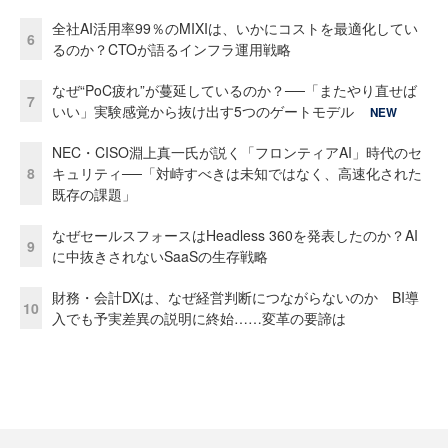
全社AI活用率99％のMIXIは、いかにコストを最適化してい
6
るのか？CTOが語るインフラ運用戦略
なぜ“PoC疲れ”が蔓延しているのか？──「またやり直せば
7
いい」実験感覚から抜け出す5つのゲートモデル
NEW
NEC・CISO淵上真一氏が説く「フロンティアAI」時代のセ
8
キュリティ──「対峙すべきは未知ではなく、高速化された
既存の課題」
なぜセールスフォースはHeadless 360を発表したのか？AI
9
に中抜きされないSaaSの生存戦略
財務・会計DXは、なぜ経営判断につながらないのか BI導
10
入でも予実差異の説明に終始……変革の要諦は