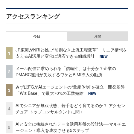
アクセスランキング
今日
月間
JR東海がNRIと挑む“前例なき上流工程変革” リニア構想を
1
支えるAI活用と変化に適応できる組織設計
NEW
メール配信に求められる「信頼性」は十分か？企業の
2
DMARC運用が失敗するワケとBIMI導入の勘所
みずほFGがAIエージェントの“量産体制”を確立 開発基盤
3
「Wiz Base」で最大70%の工数短縮
NEW
AIでシニアが無双状態、若手をどう育てるのか？ アクセン
4
チュア トップコンサルタントに聞く
AIと安全に接続されたデータ活用基盤の設計法──マルチエ
5
ージェント導入を成功させる5ステップ