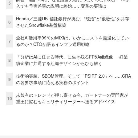
5
入でも予実差異の説明に終始……変革の要諦は
Honda／三菱UFJ信託銀行が挑む、“統治”と“俊敏性”を共存
6
させたSnowflake基盤構築
全社AI活用率99％のMIXIは、いかにコストを最適化してい
7
るのか？CTOが語るインフラ運用戦略
「分析はAIに任せる時代」に生き残るFP&A組織像──好業
8
績企業に共通する組織デザインからひも解く
技術的実装、SBOM管理、そして「PSIRT 2.0」へ……CRA
9
の各要求事項に応える実務のポイント
未曾有のトレンドが押し寄せる今、ガートナーの専門家が
10
重圧に悩むセキュリティリーダーへ送るアドバイス