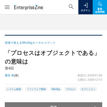
新規
ログイン
会員登録
現場で使えるWinDbgカーネルコマンド
「プロセスはオブジェクトである」
の意味は
第4回
豊田 孝
[著]
更新日: 2009/01/28
公開日: 2008/12/10
システム開発
ソフトウェア開発
WinDbg
プロセス
オブジェクト
目次