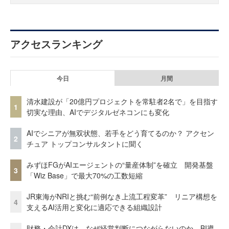
アクセスランキング
今日
月間
清水建設が「20億円プロジェクトを常駐者2名で」を目指す
1
切実な理由、AIでデジタルゼネコンにも変化
AIでシニアが無双状態、若手をどう育てるのか？ アクセン
2
チュア トップコンサルタントに聞く
みずほFGがAIエージェントの“量産体制”を確立 開発基盤
3
「Wiz Base」で最大70%の工数短縮
JR東海がNRIと挑む“前例なき上流工程変革” リニア構想を
4
支えるAI活用と変化に適応できる組織設計
財務・会計DXは、なぜ経営判断につながらないのか BI導