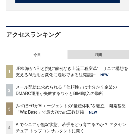
アクセスランキング
今日
月間
JR東海がNRIと挑む“前例なき上流工程変革” リニア構想を
1
支えるAI活用と変化に適応できる組織設計
NEW
メール配信に求められる「信頼性」は十分か？企業の
2
DMARC運用が失敗するワケとBIMI導入の勘所
みずほFGがAIエージェントの“量産体制”を確立 開発基盤
3
「Wiz Base」で最大70%の工数短縮
NEW
AIでシニアが無双状態、若手をどう育てるのか？ アクセン
4
チュア トップコンサルタントに聞く