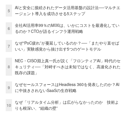
AIと安全に接続されたデータ活用基盤の設計法──マルチエ
5
ージェント導入を成功させる5ステップ
全社AI活用率99％のMIXIは、いかにコストを最適化してい
6
るのか？CTOが語るインフラ運用戦略
なぜ“PoC疲れ”が蔓延しているのか？──「またやり直せば
7
いい」実験感覚から抜け出す5つのゲートモデル
NEC・CISO淵上真一氏が説く「フロンティアAI」時代のセ
8
キュリティ──「対峙すべきは未知ではなく、高速化された
既存の課題」
なぜセールスフォースはHeadless 360を発表したのか？AI
9
に中抜きされないSaaSの生存戦略
なぜ「リアルタイム分析」は広がらなかったのか 技術よ
10
りも根深い、“組織の壁”