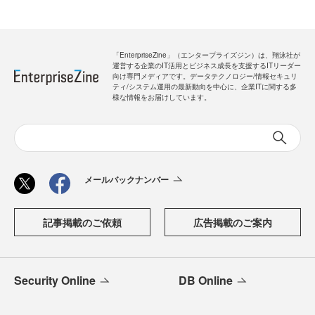
「EnterpriseZine」（エンタープライズジン）は、翔泳社が
運営する企業のIT活用とビジネス成長を支援するITリーダー
向け専門メディアです。データテクノロジー/情報セキュリ
ティ/システム運用の最新動向を中心に、企業ITに関する多
様な情報をお届けしています。
メールバックナンバー
記事掲載のご依頼
広告掲載のご案内
Security Online
DB Online