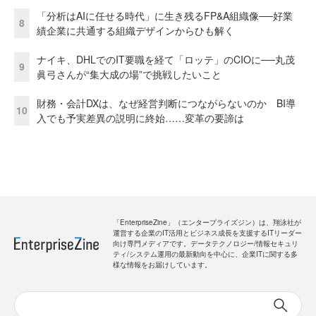
「分析はAIに任せる時代」に生き残るFP&A組織像──好業
8
績企業に共通する組織デザインからひも解く
ナイキ、DHLでのIT要職を経て「ロッテ」のCIOに──丸茂
9
眞弓さんが“集大成の場”で挑戦したいこと
財務・会計DXは、なぜ経営判断につながらないのか BI導
10
入でも予実差異の説明に終始……変革の要諦は
「EnterpriseZine」（エンタープライズジン）は、翔泳社が
運営する企業のIT活用とビジネス成長を支援するITリーダー
向け専門メディアです。データテクノロジー/情報セキュリ
ティ/システム運用の最新動向を中心に、企業ITに関する多
様な情報をお届けしています。