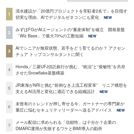
清水建設が「20億円プロジェクトを常駐者2名で」を目指す
1
切実な理由、AIでデジタルゼネコンにも変化
NEW
みずほFGがAIエージェントの“量産体制”を確立 開発基盤
2
「Wiz Base」で最大70%の工数短縮
NEW
AIでシニアが無双状態、若手をどう育てるのか？ アクセン
3
チュア トップコンサルタントに聞く
Honda／三菱UFJ信託銀行が挑む、“統治”と“俊敏性”を共存
4
させたSnowflake基盤構築
JR東海がNRIと挑む“前例なき上流工程変革” リニア構想を
5
支えるAI活用と変化に適応できる組織設計
NEW
未曾有のトレンドが押し寄せる今、ガートナーの専門家が
6
重圧に悩むセキュリティリーダーへ送るアドバイス
NEW
メール配信に求められる「信頼性」は十分か？企業の
7
DMARC運用が失敗するワケとBIMI導入の勘所