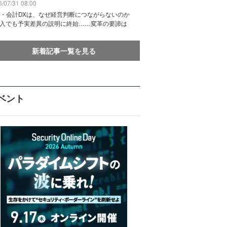
/07/31 08:00
務・会計DXは、なぜ経営判断につながらないのか
導入でも予実差異の説明に終始……変革の要諦は
新着記事一覧を見る
ベント