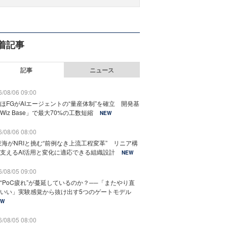
着記事
記事
ニュース
/08/06 09:00
ほFGがAIエージェントの“量産体制”を確立 開発基
Wiz Base」で最大70%の工数短縮
NEW
/08/06 08:00
東海がNRIと挑む“前例なき上流工程変革” リニア構
支えるAI活用と変化に適応できる組織設計
NEW
/08/05 09:00
“PoC疲れ”が蔓延しているのか？──「またやり直
いい」実験感覚から抜け出す5つのゲートモデル
EW
/08/05 08:00