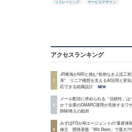
リフレーミング
サービスデザイン
アクセスランキング
JR東海がNRIと挑む“前例なき上流工程
1
革” リニア構想を支えるAI活用と変
応できる組織設計
NEW
メール配信に求められる「信頼性」は
2
か？企業のDMARC運用が失敗するワ
BIMI導入の勘所
みずほFGがAIエージェントの“量産体制
3
確立 開発基盤「Wiz Base」で最大7