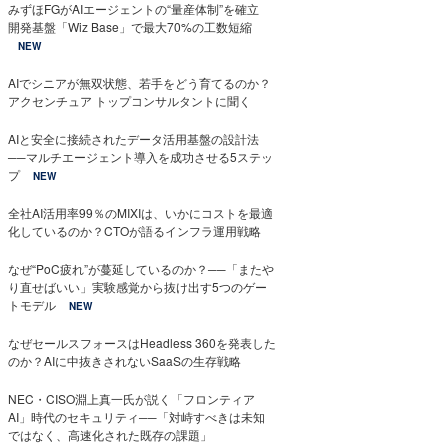
みずほFGがAIエージェントの“量産体制”を確立
開発基盤「Wiz Base」で最大70%の工数短縮
NEW
AIでシニアが無双状態、若手をどう育てるのか？
アクセンチュア トップコンサルタントに聞く
AIと安全に接続されたデータ活用基盤の設計法
──マルチエージェント導入を成功させる5ステッ
プ
NEW
全社AI活用率99％のMIXIは、いかにコストを最適
化しているのか？CTOが語るインフラ運用戦略
なぜ“PoC疲れ”が蔓延しているのか？──「またや
り直せばいい」実験感覚から抜け出す5つのゲー
トモデル
NEW
なぜセールスフォースはHeadless 360を発表した
のか？AIに中抜きされないSaaSの生存戦略
NEC・CISO淵上真一氏が説く「フロンティア
AI」時代のセキュリティ──「対峙すべきは未知
ではなく、高速化された既存の課題」