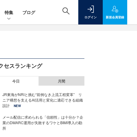
特集
ブログ
ログイン
新規
会員登録
クセスランキング
今日
月間
JR東海がNRIと挑む“前例なき上流工程変革” リ
ニア構想を支えるAI活用と変化に適応できる組織
設計
NEW
メール配信に求められる「信頼性」は十分か？企
業のDMARC運用が失敗するワケとBIMI導入の勘
所