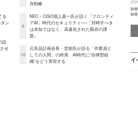
2026
存戦略
財
BI
てる
NEC・CISO淵上真一氏が説く「フロンティ
ルタン
アAI」時代のセキュリティ──「対峙すべき
9
は未知ではなく、高速化された既存の課
題」
の設
功させ
元良品計画会長・堂前氏が語る「作業員と
10
しての人間」の終焉 AI時代に“自律型組
イ
織”をどう実現する