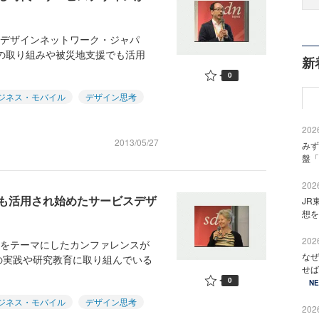
スデザインネットワーク・ジャパ
府の取り組みや被災地支援でも活用
新
0
ビジネス・モバイル
デザイン思考
2026
2013/05/27
みず
盤「
2026
も活用され始めたサービスデザ
JR
想を
2026
」をテーマにしたカンファレンスが
なぜ
の実践や研究教育に取り組んでいる
せば
0
N
ビジネス・モバイル
デザイン思考
2026