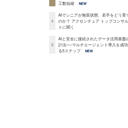
工数短縮
NEW
AIでシニアが無双状態、若手をどう育
4
のか？ アクセンチュア トップコンサ
トに聞く
AIと安全に接続されたデータ活用基盤
5
計法──マルチエージェント導入を成
る5ステップ
NEW