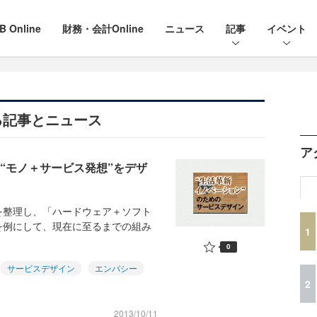
B Online
財務・会計Online
ニュース
記事
イベント
る記事とニュース
ア
た“モノ＋サービス発想”をデザ
を整理し、「ハードウェア＋ソフト
を例にして、現在に至るまでの組み
1
0
サービスデザイン
エンパシー
2
2013/10/11