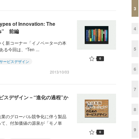
3
of Innovation: The
4
ughs” 前編
いく新コーナー「イノベーターの本
5
回は、“Ten ...
0
サービスデザイン
6
2013/10/03
7
ビスデザイン－“進化の過程”か
8
造業のグローバル競争化に伴う製品
って、付加価値の源泉が「モノ単
9
0