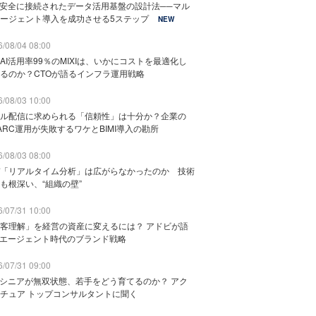
と安全に接続されたデータ活用基盤の設計法──マル
ージェント導入を成功させる5ステップ
NEW
/08/04 08:00
AI活用率99％のMIXIは、いかにコストを最適化し
るのか？CTOが語るインフラ運用戦略
/08/03 10:00
ル配信に求められる「信頼性」は十分か？企業の
ARC運用が失敗するワケとBIMI導入の勘所
/08/03 08:00
「リアルタイム分析」は広がらなかったのか 技術
も根深い、“組織の壁”
/07/31 10:00
客理解」を経営の資産に変えるには？ アドビが語
Iエージェント時代のブランド戦略
/07/31 09:00
でシニアが無双状態、若手をどう育てるのか？ アク
チュア トップコンサルタントに聞く