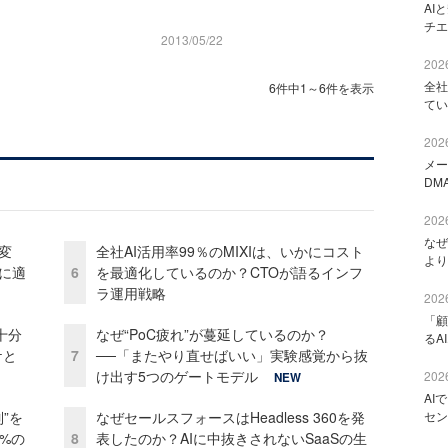
AI
チエ
2013/05/22
2026
全社
6件中1～6件を表示
てい
2026
メー
DM
2026
なぜ
変
全社AI活用率99％のMIXIは、いかにコスト
より
化に適
6
を最適化しているのか？CTOが語るインフ
ラ運用戦略
2026
「顧
十分
なぜ“PoC疲れ”が蔓延しているのか？
るA
ケと
7
──「またやり直せばいい」実験感覚から抜
け出す5つのゲートモデル
2026
NEW
AI
”を
なぜセールスフォースはHeadless 360を発
セン
0%の
8
表したのか？AIに中抜きされないSaaSの生