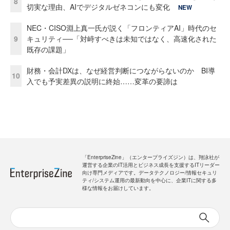
8
切実な理由、AIでデジタルゼネコンにも変化
NEW
NEC・CISO淵上真一氏が説く「フロンティアAI」時代のセ
9
キュリティ──「対峙すべきは未知ではなく、高速化された
既存の課題」
財務・会計DXは、なぜ経営判断につながらないのか BI導
10
入でも予実差異の説明に終始……変革の要諦は
「EnterpriseZine」（エンタープライズジン）は、翔泳社が
運営する企業のIT活用とビジネス成長を支援するITリーダー
向け専門メディアです。データテクノロジー/情報セキュリ
ティ/システム運用の最新動向を中心に、企業ITに関する多
様な情報をお届けしています。