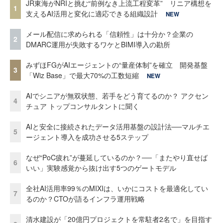
JR東海がNRIと挑む“前例なき上流工程変革” リニア構想を
1
支えるAI活用と変化に適応できる組織設計
NEW
メール配信に求められる「信頼性」は十分か？企業の
2
DMARC運用が失敗するワケとBIMI導入の勘所
みずほFGがAIエージェントの“量産体制”を確立 開発基盤
3
「Wiz Base」で最大70%の工数短縮
NEW
AIでシニアが無双状態、若手をどう育てるのか？ アクセン
4
チュア トップコンサルタントに聞く
AIと安全に接続されたデータ活用基盤の設計法──マルチエ
5
ージェント導入を成功させる5ステップ
なぜ“PoC疲れ”が蔓延しているのか？──「またやり直せば
6
いい」実験感覚から抜け出す5つのゲートモデル
全社AI活用率99％のMIXIは、いかにコストを最適化してい
7
るのか？CTOが語るインフラ運用戦略
清水建設が「20億円プロジェクトを常駐者2名で」を目指す