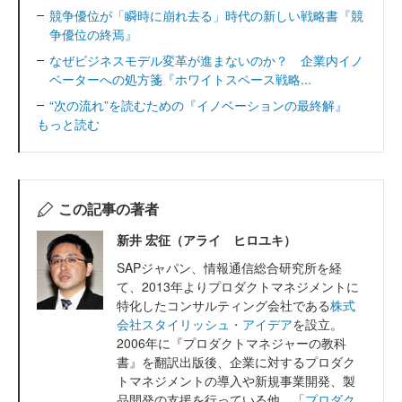
競争優位が「瞬時に崩れ去る」時代の新しい戦略書『競
争優位の終焉』
なぜビジネスモデル変革が進まないのか？ 企業内イノ
ベーターへの処方箋『ホワイトスペース戦略...
“次の流れ”を読むための『イノベーションの最終解』
もっと読む
この記事の著者
新井 宏征（アライ ヒロユキ）
SAPジャパン、情報通信総合研究所を経
て、2013年よりプロダクトマネジメントに
特化したコンサルティング会社である
株式
会社スタイリッシュ・アイデア
を設立。
2006年に『プロダクトマネジャーの教科
書』を翻訳出版後、企業に対するプロダク
トマネジメントの導入や新規事業開発、製
品開発の支援を行っている他、「
プロダク