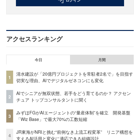
ログイン
アクセスランキング
今日
月間
清水建設が「20億円プロジェクトを常駐者2名で」を目指す
1
切実な理由、AIでデジタルゼネコンにも変化
AIでシニアが無双状態、若手をどう育てるのか？ アクセン
2
チュア トップコンサルタントに聞く
みずほFGがAIエージェントの“量産体制”を確立 開発基盤
3
「Wiz Base」で最大70%の工数短縮
JR東海がNRIと挑む“前例なき上流工程変革” リニア構想を
4
支えるAI活用と変化に適応できる組織設計