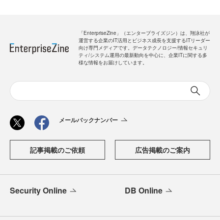
「EnterpriseZine」（エンタープライズジン）は、翔泳社が
運営する企業のIT活用とビジネス成長を支援するITリーダー
向け専門メディアです。データテクノロジー/情報セキュリ
ティ/システム運用の最新動向を中心に、企業ITに関する多
様な情報をお届けしています。
メールバックナンバー
記事掲載のご依頼
広告掲載のご案内
Security Online
DB Online