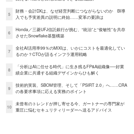
財務・会計DXは、なぜ経営判断につながらないのか BI導
5
入でも予実差異の説明に終始……変革の要諦は
Honda／三菱UFJ信託銀行が挑む、“統治”と“俊敏性”を共存
6
させたSnowflake基盤構築
全社AI活用率99％のMIXIは、いかにコストを最適化してい
7
るのか？CTOが語るインフラ運用戦略
「分析はAIに任せる時代」に生き残るFP&A組織像──好業
8
績企業に共通する組織デザインからひも解く
技術的実装、SBOM管理、そして「PSIRT 2.0」へ……CRA
9
の各要求事項に応える実務のポイント
未曾有のトレンドが押し寄せる今、ガートナーの専門家が
10
重圧に悩むセキュリティリーダーへ送るアドバイス