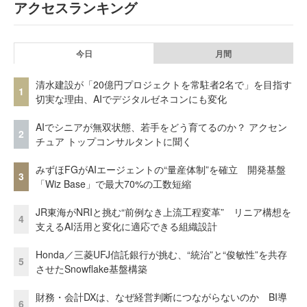
アクセスランキング
今日
月間
清水建設が「20億円プロジェクトを常駐者2名で」を目指す
1
切実な理由、AIでデジタルゼネコンにも変化
AIでシニアが無双状態、若手をどう育てるのか？ アクセン
2
チュア トップコンサルタントに聞く
みずほFGがAIエージェントの“量産体制”を確立 開発基盤
3
「Wiz Base」で最大70%の工数短縮
JR東海がNRIと挑む“前例なき上流工程変革” リニア構想を
4
支えるAI活用と変化に適応できる組織設計
Honda／三菱UFJ信託銀行が挑む、“統治”と“俊敏性”を共存
5
させたSnowflake基盤構築
財務・会計DXは、なぜ経営判断につながらないのか BI導
6