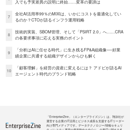
入でも予実差異の説明に終始……変革の要諦は
全社AI活用率99％のMIXIは、いかにコストを最適化してい
7
るのか？CTOが語るインフラ運用戦略
技術的実装、SBOM管理、そして「PSIRT 2.0」へ……CRA
8
の各要求事項に応える実務のポイント
「分析はAIに任せる時代」に生き残るFP&A組織像──好業
9
績企業に共通する組織デザインからひも解く
「顧客理解」を経営の資産に変えるには？ アドビが語るAI
10
エージェント時代のブランド戦略
「EnterpriseZine」（エンタープライズジン）は、翔泳社が
運営する企業のIT活用とビジネス成長を支援するITリーダー
向け専門メディアです。データテクノロジー/情報セキュリ
ティ/システム運用の最新動向を中心に、企業ITに関する多