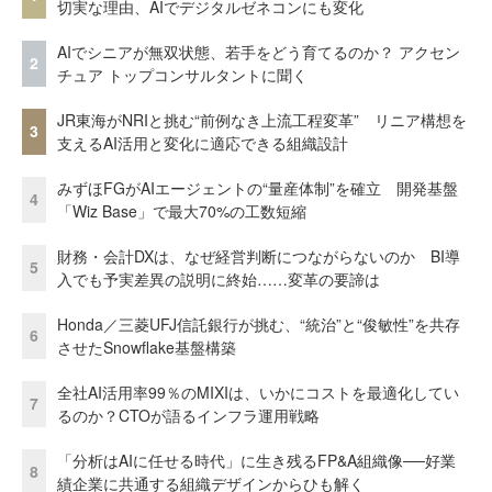
切実な理由、AIでデジタルゼネコンにも変化
AIでシニアが無双状態、若手をどう育てるのか？ アクセン
2
チュア トップコンサルタントに聞く
JR東海がNRIと挑む“前例なき上流工程変革” リニア構想を
3
支えるAI活用と変化に適応できる組織設計
みずほFGがAIエージェントの“量産体制”を確立 開発基盤
4
「Wiz Base」で最大70%の工数短縮
財務・会計DXは、なぜ経営判断につながらないのか BI導
5
入でも予実差異の説明に終始……変革の要諦は
Honda／三菱UFJ信託銀行が挑む、“統治”と“俊敏性”を共存
6
させたSnowflake基盤構築
全社AI活用率99％のMIXIは、いかにコストを最適化してい
7
るのか？CTOが語るインフラ運用戦略
「分析はAIに任せる時代」に生き残るFP&A組織像──好業
8
績企業に共通する組織デザインからひも解く