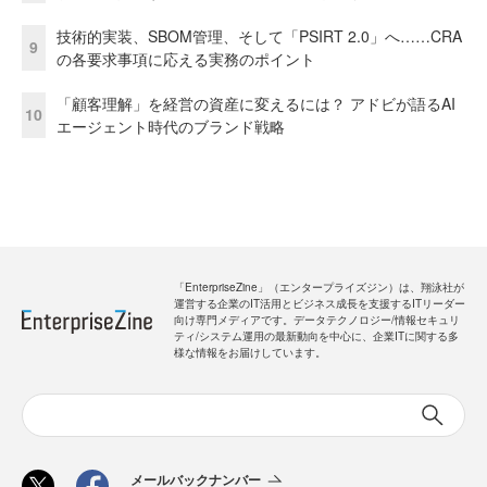
技術的実装、SBOM管理、そして「PSIRT 2.0」へ……CRA
9
の各要求事項に応える実務のポイント
「顧客理解」を経営の資産に変えるには？ アドビが語るAI
10
エージェント時代のブランド戦略
「EnterpriseZine」（エンタープライズジン）は、翔泳社が
運営する企業のIT活用とビジネス成長を支援するITリーダー
向け専門メディアです。データテクノロジー/情報セキュリ
ティ/システム運用の最新動向を中心に、企業ITに関する多
様な情報をお届けしています。
メールバックナンバー