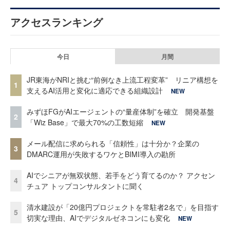
アクセスランキング
今日
月間
JR東海がNRIと挑む“前例なき上流工程変革” リニア構想を
1
支えるAI活用と変化に適応できる組織設計
NEW
みずほFGがAIエージェントの“量産体制”を確立 開発基盤
2
「Wiz Base」で最大70%の工数短縮
NEW
メール配信に求められる「信頼性」は十分か？企業の
3
DMARC運用が失敗するワケとBIMI導入の勘所
AIでシニアが無双状態、若手をどう育てるのか？ アクセン
4
チュア トップコンサルタントに聞く
清水建設が「20億円プロジェクトを常駐者2名で」を目指す
5
切実な理由、AIでデジタルゼネコンにも変化
NEW