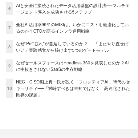
AIと安全に接続されたデータ活用基盤の設計法──マルチエ
6
ージェント導入を成功させる5ステップ
全社AI活用率99％のMIXIは、いかにコストを最適化してい
7
るのか？CTOが語るインフラ運用戦略
なぜ“PoC疲れ”が蔓延しているのか？──「またやり直せば
8
いい」実験感覚から抜け出す5つのゲートモデル
なぜセールスフォースはHeadless 360を発表したのか？AI
9
に中抜きされないSaaSの生存戦略
NEC・CISO淵上真一氏が説く「フロンティアAI」時代のセ
10
キュリティ──「対峙すべきは未知ではなく、高速化された
既存の課題」