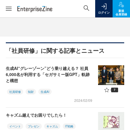
新規
ログイン
会員登録
「社員研修」に関する記事とニュース
生成AI“グレーゾーン”どう乗り越える？ 社員
6,000名が利用する「セガサミー版GPT」軌跡
と構想
7
社員研修
知財
生成AI
2024/02/09
キャズム越えでお困りでしたら！
イベント
プレゼン
キャズム
IT戦略