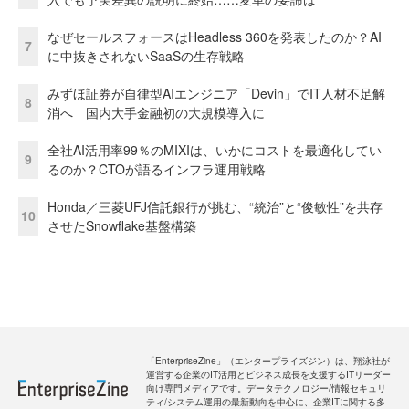
なぜセールスフォースはHeadless 360を発表したのか？AI
7
に中抜きされないSaaSの生存戦略
みずほ証券が自律型AIエンジニア「Devin」でIT人材不足解
8
消へ 国内大手金融初の大規模導入に
全社AI活用率99％のMIXIは、いかにコストを最適化してい
9
るのか？CTOが語るインフラ運用戦略
Honda／三菱UFJ信託銀行が挑む、“統治”と“俊敏性”を共存
10
させたSnowflake基盤構築
「EnterpriseZine」（エンタープライズジン）は、翔泳社が
運営する企業のIT活用とビジネス成長を支援するITリーダー
向け専門メディアです。データテクノロジー/情報セキュリ
ティ/システム運用の最新動向を中心に、企業ITに関する多