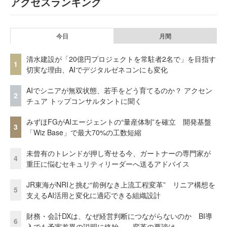
アクセスランキング
今日
月間
清水建設が「20億円プロジェクトを常駐者2名で」を目指す
1
切実な理由、AIでデジタルゼネコンにも変化
AIでシニアが無双状態、若手をどう育てるのか？ アクセン
2
チュア トップコンサルタントに聞く
みずほFGがAIエージェントの“量産体制”を確立 開発基盤
3
「Wiz Base」で最大70%の工数短縮
未曾有のトレンドが押し寄せる今、ガートナーの専門家が
4
重圧に悩むセキュリティリーダーへ送るアドバイス
JR東海がNRIと挑む“前例なき上流工程変革” リニア構想を
5
支えるAI活用と変化に適応できる組織設計
財務・会計DXは、なぜ経営判断につながらないのか BI導
6
入でも予実差異の説明に終始……変革の要諦は