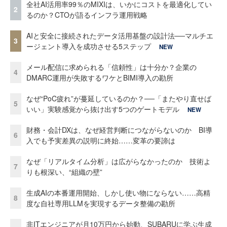
全社AI活用率99％のMIXIは、いかにコストを最適化してい
2
るのか？CTOが語るインフラ運用戦略
AIと安全に接続されたデータ活用基盤の設計法──マルチエ
3
ージェント導入を成功させる5ステップ
NEW
メール配信に求められる「信頼性」は十分か？企業の
4
DMARC運用が失敗するワケとBIMI導入の勘所
なぜ“PoC疲れ”が蔓延しているのか？──「またやり直せば
5
いい」実験感覚から抜け出す5つのゲートモデル
NEW
財務・会計DXは、なぜ経営判断につながらないのか BI導
6
入でも予実差異の説明に終始……変革の要諦は
なぜ「リアルタイム分析」は広がらなかったのか 技術よ
7
りも根深い、“組織の壁”
生成AIの本番運用開始、しかし使い物にならない……高精
8
度な自社専用LLMを実現するデータ整備の勘所
非ITエンジニアが月10万円から始動、SUBARUに学ぶ生成