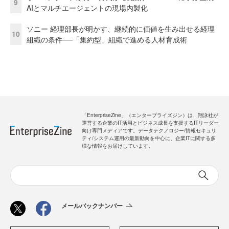
9
AIとマルチエージェントの現場内製化
ソニー 経理部長が明かす、継続的に価値を生み出せる経理
10
組織の条件──「集約型」組織で進める人材育成術
「EnterpriseZine」（エンタープライズジン）は、翔泳社が
運営する企業のIT活用とビジネス成長を支援するITリーダー
向け専門メディアです。データテクノロジー/情報セキュリ
ティ/システム運用の最新動向を中心に、企業ITに関する多
様な情報をお届けしています。
メールバックナンバー