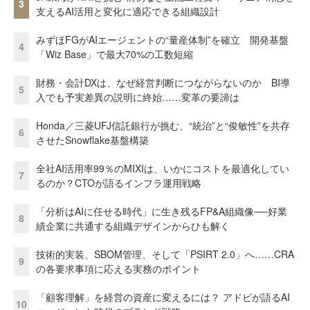
3
支えるAI活用と変化に適応できる組織設計
みずほFGがAIエージェントの“量産体制”を確立 開発基盤
4
「Wiz Base」で最大70%の工数短縮
財務・会計DXは、なぜ経営判断につながらないのか BI導
5
入でも予実差異の説明に終始……変革の要諦は
Honda／三菱UFJ信託銀行が挑む、“統治”と“俊敏性”を共存
6
させたSnowflake基盤構築
全社AI活用率99％のMIXIは、いかにコストを最適化してい
7
るのか？CTOが語るインフラ運用戦略
「分析はAIに任せる時代」に生き残るFP&A組織像──好業
8
績企業に共通する組織デザインからひも解く
技術的実装、SBOM管理、そして「PSIRT 2.0」へ……CRA
9
の各要求事項に応える実務のポイント
「顧客理解」を経営の資産に変えるには？ アドビが語るAI
10