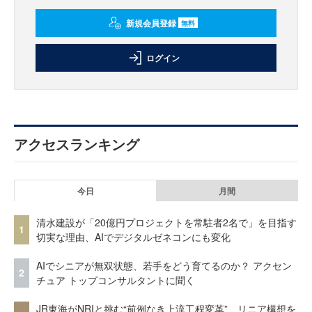
新規会員登録
無料
ログイン
アクセスランキング
今日
月間
清水建設が「20億円プロジェクトを常駐者2名で」を目指す
1
切実な理由、AIでデジタルゼネコンにも変化
AIでシニアが無双状態、若手をどう育てるのか？ アクセン
2
チュア トップコンサルタントに聞く
JR東海がNRIと挑む“前例なき上流工程変革” リニア構想を