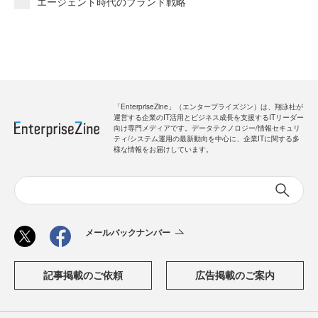
エージェント時代のブランド戦略
「EnterpriseZine」（エンタープライズジン）は、翔泳社が
運営する企業のIT活用とビジネス成長を支援するITリーダー
向け専門メディアです。データテクノロジー/情報セキュリ
ティ/システム運用の最新動向を中心に、企業ITに関する多
様な情報をお届けしています。
メールバックナンバー
記事掲載のご依頼
広告掲載のご案内