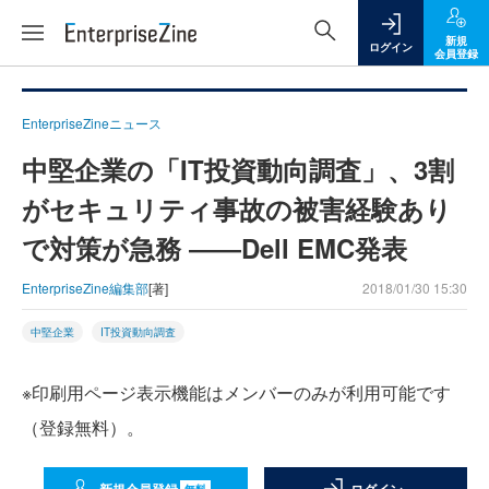
新規
ログイン
会員登録
EnterpriseZineニュース
中堅企業の「IT投資動向調査」、3割
がセキュリティ事故の被害経験あり
で対策が急務 ――Dell EMC発表
EnterpriseZine編集部
[著]
2018/01/30 15:30
中堅企業
IT投資動向調査
※印刷用ページ表示機能はメンバーのみが利用可能です
（登録無料）。
無料