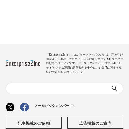
「EnterpriseZine」（エンタープライズジン）は、翔泳社が
運営する企業のIT活用とビジネス成長を支援するITリーダー
向け専門メディアです。データテクノロジー/情報セキュリ
ティ/システム運用の最新動向を中心に、企業ITに関する多
様な情報をお届けしています。
メールバックナンバー
記事掲載のご依頼
広告掲載のご案内