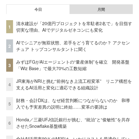
今日
月間
清水建設が「20億円プロジェクトを常駐者2名で」を目指す
1
切実な理由、AIでデジタルゼネコンにも変化
AIでシニアが無双状態、若手をどう育てるのか？ アクセン
2
チュア トップコンサルタントに聞く
みずほFGがAIエージェントの“量産体制”を確立 開発基盤
3
「Wiz Base」で最大70%の工数短縮
JR東海がNRIと挑む“前例なき上流工程変革” リニア構想を
4
支えるAI活用と変化に適応できる組織設計
財務・会計DXは、なぜ経営判断につながらないのか BI導
5
入でも予実差異の説明に終始……変革の要諦は
Honda／三菱UFJ信託銀行が挑む、“統治”と“俊敏性”を共存
6
させたSnowflake基盤構築
全社AI活用率99％のMIXIは、いかにコストを最適化してい