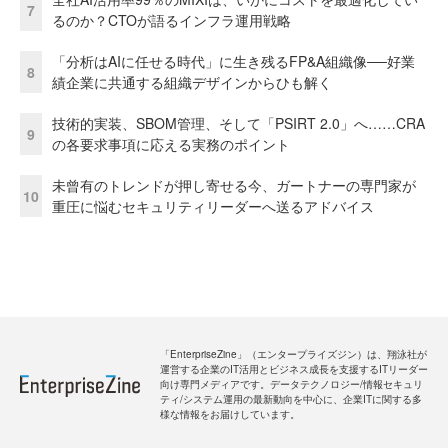
7
るのか？CTOが語るインフラ運用戦略
「分析はAIに任せる時代」に生き残るFP&A組織像──好業
8
績企業に共通する組織デザインからひも解く
技術的実装、SBOM管理、そして「PSIRT 2.0」へ……CRA
9
の各要求事項に応える実務のポイント
未曾有のトレンドが押し寄せる今、ガートナーの専門家が
10
重圧に悩むセキュリティリーダーへ送るアドバイス
「EnterpriseZine」（エンタープライズジン）は、翔泳社が
運営する企業のIT活用とビジネス成長を支援するITリーダー
向け専門メディアです。データテクノロジー/情報セキュリ
ティ/システム運用の最新動向を中心に、企業ITに関する多
様な情報をお届けしています。