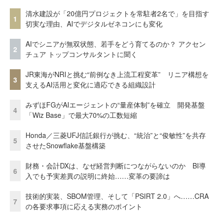
清水建設が「20億円プロジェクトを常駐者2名で」を目指す
1
切実な理由、AIでデジタルゼネコンにも変化
AIでシニアが無双状態、若手をどう育てるのか？ アクセン
2
チュア トップコンサルタントに聞く
JR東海がNRIと挑む“前例なき上流工程変革” リニア構想を
3
支えるAI活用と変化に適応できる組織設計
みずほFGがAIエージェントの“量産体制”を確立 開発基盤
4
「Wiz Base」で最大70%の工数短縮
Honda／三菱UFJ信託銀行が挑む、“統治”と“俊敏性”を共存
5
させたSnowflake基盤構築
財務・会計DXは、なぜ経営判断につながらないのか BI導
6
入でも予実差異の説明に終始……変革の要諦は
技術的実装、SBOM管理、そして「PSIRT 2.0」へ……CRA
7
の各要求事項に応える実務のポイント