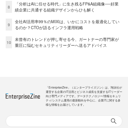
「分析はAIに任せる時代」に生き残るFP&A組織像──好業
8
績企業に共通する組織デザインからひも解く
全社AI活用率99％のMIXIは、いかにコストを最適化してい
9
るのか？CTOが語るインフラ運用戦略
未曾有のトレンドが押し寄せる今、ガートナーの専門家が
10
重圧に悩むセキュリティリーダーへ送るアドバイス
「EnterpriseZine」（エンタープライズジン）は、翔泳社が
運営する企業のIT活用とビジネス成長を支援するITリーダー
向け専門メディアです。データテクノロジー/情報セキュリ
ティ/システム運用の最新動向を中心に、企業ITに関する多
様な情報をお届けしています。