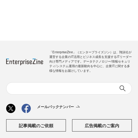
「EnterpriseZine」（エンタープライズジン）は、翔泳社が
運営する企業のIT活用とビジネス成長を支援するITリーダー
向け専門メディアです。データテクノロジー/情報セキュリ
ティ/システム運用の最新動向を中心に、企業ITに関する多
様な情報をお届けしています。
メールバックナンバー
記事掲載のご依頼
広告掲載のご案内