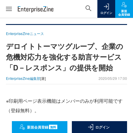
新規
ログイン
会員登録
EnterpriseZineニュース
デロイトトーマツグループ、企業の
危機対応力を強化する助言サービス
「D－レスポンス」の提供を開始
EnterpriseZine編集部
[著]
2020/05/29 17:00
※印刷用ページ表示機能はメンバーのみが利用可能です
（登録無料）。
新規会員登録
ログイン
無料