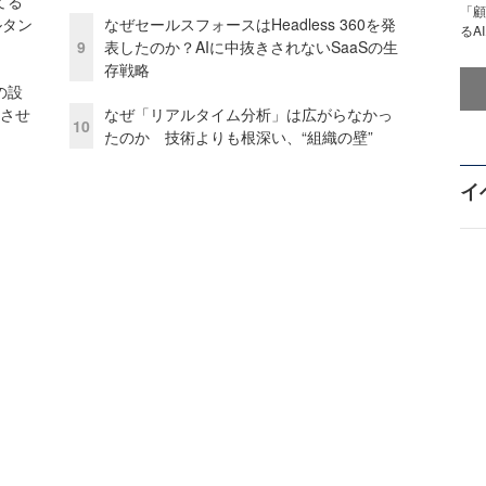
てる
「顧
ルタン
なぜセールスフォースはHeadless 360を発
るA
9
表したのか？AIに中抜きされないSaaSの生
存戦略
の設
功させ
なぜ「リアルタイム分析」は広がらなかっ
10
たのか 技術よりも根深い、“組織の壁”
イ