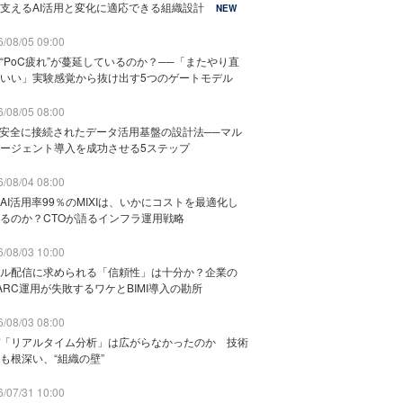
支えるAI活用と変化に適応できる組織設計
NEW
/08/05 09:00
“PoC疲れ”が蔓延しているのか？──「またやり直
いい」実験感覚から抜け出す5つのゲートモデル
/08/05 08:00
と安全に接続されたデータ活用基盤の設計法──マル
ージェント導入を成功させる5ステップ
/08/04 08:00
AI活用率99％のMIXIは、いかにコストを最適化し
るのか？CTOが語るインフラ運用戦略
/08/03 10:00
ル配信に求められる「信頼性」は十分か？企業の
ARC運用が失敗するワケとBIMI導入の勘所
/08/03 08:00
「リアルタイム分析」は広がらなかったのか 技術
も根深い、“組織の壁”
/07/31 10:00