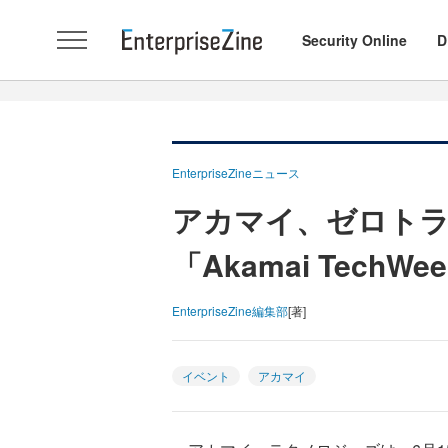
Security Online
D
EnterpriseZineニュース
アカマイ、ゼロト
「Akamai TechWe
EnterpriseZine編集部
[著]
イベント
アカマイ