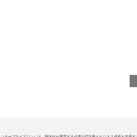
Zine」（エンタープライズジン）は、翔泳社が運営する企業のIT活用とビジネス成長を支