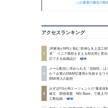
この著者の最近の執
アクセスランキング
JR東海がNRIと挑む“前例なき上流工程
1
革” リニア構想を支えるAI活用と変
応できる組織設計
NEW
メール配信に求められる「信頼性」は
2
か？企業のDMARC運用が失敗するワ
BIMI導入の勘所
みずほFGがAIエージェントの“量産体制
3
確立 開発基盤「Wiz Base」で最大7
工数短縮
NEW