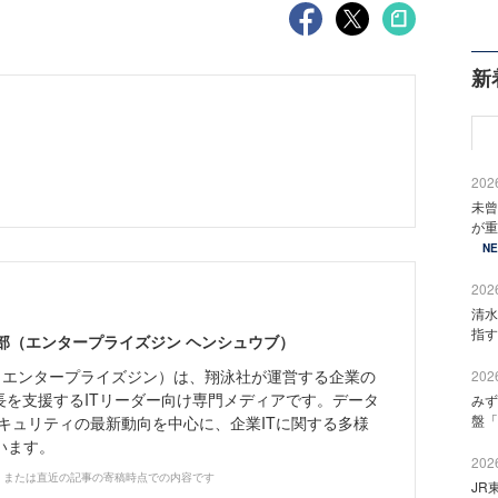
新
2026
未曾
が重
N
2026
清水
指す
ne編集部（エンタープライズジン ヘンシュウブ）
Zine」（エンタープライズジン）は、翔泳社が運営する企業の
2026
長を支援するITリーダー向け専門メディアです。データ
みず
盤「
キュリティの最新動向を中心に、企業ITに関する多様
います。
2026
、または直近の記事の寄稿時点での内容です
JR