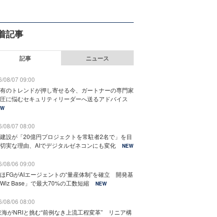
着記事
記事
ニュース
/08/07 09:00
有のトレンドが押し寄せる今、ガートナーの専門家
圧に悩むセキュリティリーダーへ送るアドバイス
EW
/08/07 08:00
建設が「20億円プロジェクトを常駐者2名で」を目
切実な理由、AIでデジタルゼネコンにも変化
NEW
/08/06 09:00
ほFGがAIエージェントの“量産体制”を確立 開発基
Wiz Base」で最大70%の工数短縮
NEW
/08/06 08:00
東海がNRIと挑む“前例なき上流工程変革” リニア構