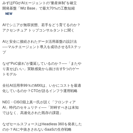
みずほFGがAIエージェントの“量産体制”を確立
開発基盤「Wiz Base」で最大70%の工数短縮
NEW
AIでシニアが無双状態、若手をどう育てるのか？
アクセンチュア トップコンサルタントに聞く
AIと安全に接続されたデータ活用基盤の設計法
──マルチエージェント導入を成功させる5ステッ
プ
なぜ“PoC疲れ”が蔓延しているのか？──「またや
り直せばいい」実験感覚から抜け出す5つのゲー
トモデル
全社AI活用率99％のMIXIは、いかにコストを最適
化しているのか？CTOが語るインフラ運用戦略
NEC・CISO淵上真一氏が説く「フロンティア
AI」時代のセキュリティ──「対峙すべきは未知
ではなく、高速化された既存の課題」
なぜセールスフォースはHeadless 360を発表した
のか？AIに中抜きされないSaaSの生存戦略