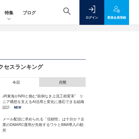
特集
ブログ
ログイン
新規
会員登録
クセスランキング
今日
月間
JR東海がNRIと挑む“前例なき上流工程変革” リ
ニア構想を支えるAI活用と変化に適応できる組織
設計
NEW
メール配信に求められる「信頼性」は十分か？企
業のDMARC運用が失敗するワケとBIMI導入の勘
所