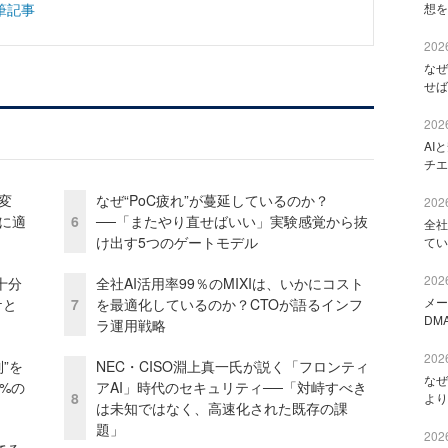
筆記事
想を
2026
なぜ
せば
2026
AI
チエ
変
なぜ“PoC疲れ”が蔓延しているのか？
2026
化に適
6
──「またやり直せばいい」実験感覚から抜
全社
け出す5つのゲートモデル
てい
2026
十分
全社AI活用率99％のMIXIは、いかにコスト
メー
ケと
7
を最適化しているのか？CTOが語るインフ
DM
ラ運用戦略
2026
”を
NEC・CISO淵上真一氏が説く「フロンティ
なぜ
0%の
アAI」時代のセキュリティ──「対峙すべき
8
より
は未知ではなく、高速化された既存の課
題」
2026