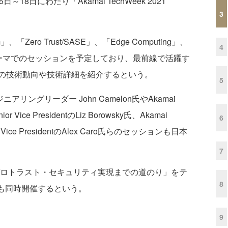
日にわたり「Akamai TechWeek 2021
3
「Zero Trust/SASE」、「Edge Computing」、
4
ty」のテーマでのセッションを予定しており、最前線で活躍す
の技術動向や技術詳細を紹介するという。
5
ジニアリングリーダー John Camelon氏やAkamai
Senior Vice PresidentのLiz Borowsky氏、Akamai
6
enior Vice PresidentのAlex Caro氏らのセッションも日本
7
ゼロトラスト・セキュリティ実現までの道のり」をテ
8
も同時開催するという。
9