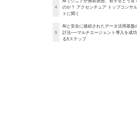
AIでシニアが無双状態、若手をどう育
4
のか？ アクセンチュア トップコンサ
トに聞く
AIと安全に接続されたデータ活用基盤
5
計法──マルチエージェント導入を成
る5ステップ