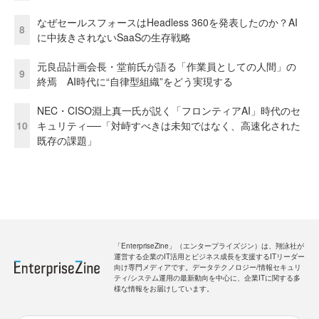
なぜセールスフォースはHeadless 360を発表したのか？AI
8
に中抜きされないSaaSの生存戦略
元良品計画会長・堂前氏が語る「作業員としての人間」の
9
終焉 AI時代に“自律型組織”をどう実現する
NEC・CISO淵上真一氏が説く「フロンティアAI」時代のセ
10
キュリティ──「対峙すべきは未知ではなく、高速化された
既存の課題」
「EnterpriseZine」（エンタープライズジン）は、翔泳社が
運営する企業のIT活用とビジネス成長を支援するITリーダー
向け専門メディアです。データテクノロジー/情報セキュリ
ティ/システム運用の最新動向を中心に、企業ITに関する多
様な情報をお届けしています。