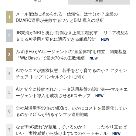
メール配信に求められる「信頼性」は十分か？企業の
1
DMARC運用が失敗するワケとBIMI導入の勘所
JR東海がNRIと挑む“前例なき上流工程変革” リニア構想を
2
支えるAI活用と変化に適応できる組織設計
NEW
みずほFGがAIエージェントの“量産体制”を確立 開発基盤
3
「Wiz Base」で最大70%の工数短縮
NEW
AIでシニアが無双状態、若手をどう育てるのか？ アクセン
4
チュア トップコンサルタントに聞く
AIと安全に接続されたデータ活用基盤の設計法──マルチエ
5
ージェント導入を成功させる5ステップ
NEW
全社AI活用率99％のMIXIは、いかにコストを最適化してい
6
るのか？CTOが語るインフラ運用戦略
なぜ“PoC疲れ”が蔓延しているのか？──「またやり直せば
7
いい」実験感覚から抜け出す5つのゲートモデル
NEW