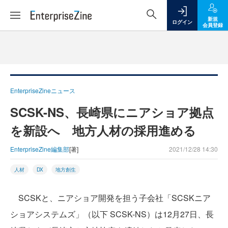
新規
ログイン
会員登録
EnterpriseZineニュース
SCSK-NS、長崎県にニアショア拠点
を新設へ 地方人材の採用進める
EnterpriseZine編集部
[著]
2021/12/28 14:30
人材
DX
地方創生
SCSKと、ニアショア開発を担う子会社「SCSKニア
ショアシステムズ」（以下 SCSK-NS）は12月27日、長