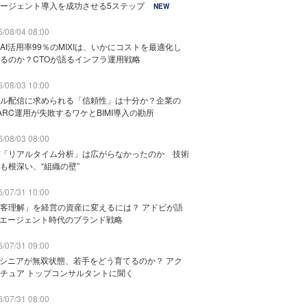
ージェント導入を成功させる5ステップ
NEW
/08/04 08:00
AI活用率99％のMIXIは、いかにコストを最適化し
るのか？CTOが語るインフラ運用戦略
/08/03 10:00
ル配信に求められる「信頼性」は十分か？企業の
ARC運用が失敗するワケとBIMI導入の勘所
/08/03 08:00
「リアルタイム分析」は広がらなかったのか 技術
も根深い、“組織の壁”
/07/31 10:00
客理解」を経営の資産に変えるには？ アドビが語
Iエージェント時代のブランド戦略
/07/31 09:00
でシニアが無双状態、若手をどう育てるのか？ アク
チュア トップコンサルタントに聞く
/07/31 08:00