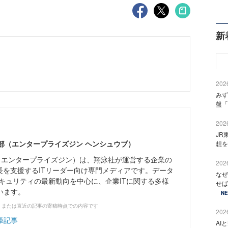
新
2026
みず
盤「
2026
JR
ne編集部（エンタープライズジン ヘンシュウブ）
想を
Zine」（エンタープライズジン）は、翔泳社が運営する企業の
2026
長を支援するITリーダー向け専門メディアです。データ
なぜ
キュリティの最新動向を中心に、企業ITに関する多様
せば
います。
N
、または直近の記事の寄稿時点での内容です
2026
筆記事
AI