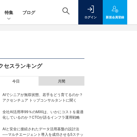
特集
ブログ
ログイン
新規
会員登録
クセスランキング
今日
月間
AIでシニアが無双状態、若手をどう育てるのか？
アクセンチュア トップコンサルタントに聞く
全社AI活用率99％のMIXIは、いかにコストを最適
化しているのか？CTOが語るインフラ運用戦略
AIと安全に接続されたデータ活用基盤の設計法
──マルチエージェント導入を成功させる5ステッ