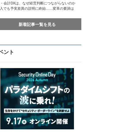
務・会計DXは、なぜ経営判断につながらないのか
導入でも予実差異の説明に終始……変革の要諦は
新着記事一覧を見る
ベント