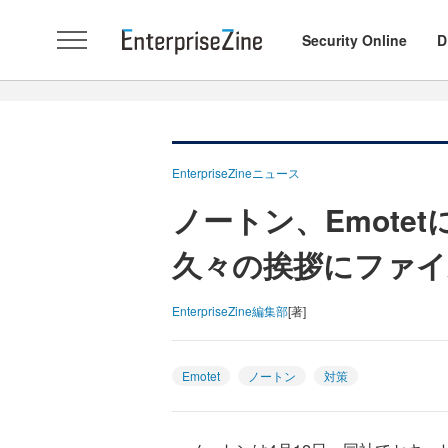
Security Online
D
EnterpriseZineニュース
ノートン、Emot
久々の挨拶にファイ
EnterpriseZine編集部
[著]
Emotet
ノートン
対策