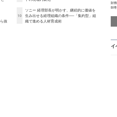
財
BI
ソニー 経理部長が明かす、継続的に価値を
10
生み出せる経理組織の条件──「集約型」組
から抜
織で進める人材育成術
イ