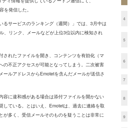
リティ情報を提供しているノートン通信にて、
内容を発信した。
4
るサービスのランキング（週間）」では、3月中は
ァイル、リンク、メールなどが上位3位以内に検知され
5
付されたファイルを開き、コンテンツを有効化（マ
6
への不正アクセスが可能となってしまう。二次被害
ールアドレスからEmotetを含んだメールが送信さ
7
内容に違和感がある場合は添付ファイルを開かない
8
している。とはいえ、Emotetは、過去に連絡を取
とが多く、受信メールそのものを疑うことは非常に
9