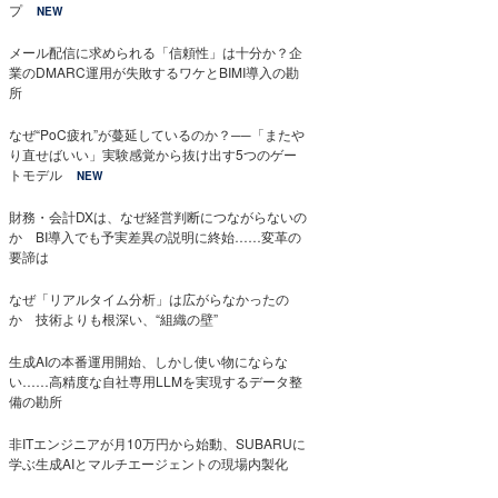
プ
NEW
メール配信に求められる「信頼性」は十分か？企
業のDMARC運用が失敗するワケとBIMI導入の勘
所
なぜ“PoC疲れ”が蔓延しているのか？──「またや
り直せばいい」実験感覚から抜け出す5つのゲー
トモデル
NEW
財務・会計DXは、なぜ経営判断につながらないの
か BI導入でも予実差異の説明に終始……変革の
要諦は
なぜ「リアルタイム分析」は広がらなかったの
か 技術よりも根深い、“組織の壁”
生成AIの本番運用開始、しかし使い物にならな
い……高精度な自社専用LLMを実現するデータ整
備の勘所
非ITエンジニアが月10万円から始動、SUBARUに
学ぶ生成AIとマルチエージェントの現場内製化