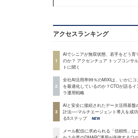
アクセスランキング
AIでシニアが無双状態、若手をどう育
1
のか？ アクセンチュア トップコンサ
トに聞く
全社AI活用率99％のMIXIは、いかに
2
を最適化しているのか？CTOが語るイ
ラ運用戦略
AIと安全に接続されたデータ活用基盤
3
計法──マルチエージェント導入を成
る5ステップ
NEW
メール配信に求められる「信頼性」は
4
か？企業のDMARC運用が失敗するワ