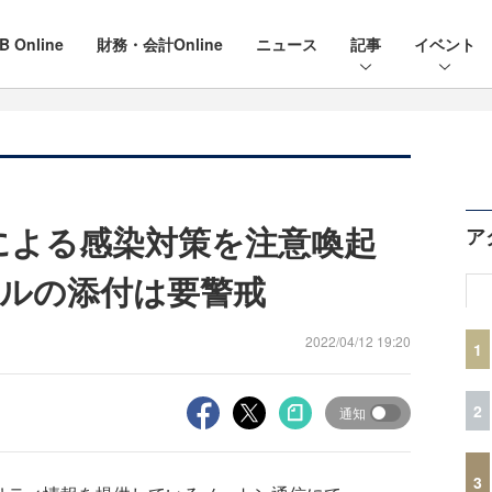
B Online
財務・会計Online
ニュース
記事
イベント
etによる感染対策を注意喚起
ア
ルの添付は要警戒
2022/04/12 19:20
1
2
通知
3