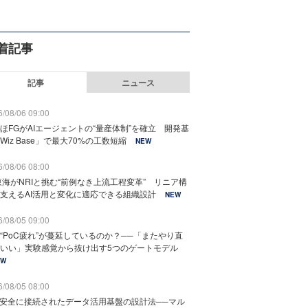
着記事
記事
ニュース
/08/06 09:00
ほFGがAIエージェントの“量産体制”を確立 開発基
Wiz Base」で最大70%の工数短縮
NEW
/08/06 08:00
東海がNRIと挑む“前例なき上流工程変革” リニア構
支えるAI活用と変化に適応できる組織設計
NEW
/08/05 09:00
“PoC疲れ”が蔓延しているのか？──「またやり直
いい」実験感覚から抜け出す5つのゲートモデル
EW
/08/05 08:00
と安全に接続されたデータ活用基盤の設計法──マル