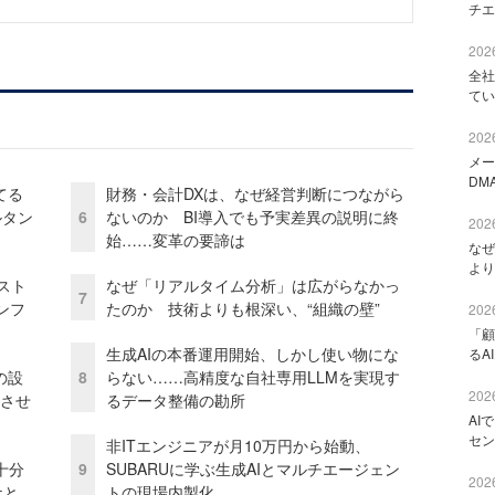
チエ
2026
全社
てい
2026
メー
DM
てる
財務・会計DXは、なぜ経営判断につながら
ルタン
6
ないのか BI導入でも予実差異の説明に終
2026
始……変革の要諦は
なぜ
より
コスト
なぜ「リアルタイム分析」は広がらなかっ
7
ンフ
たのか 技術よりも根深い、“組織の壁”
2026
「顧
生成AIの本番運用開始、しかし使い物にな
るA
の設
8
らない……高精度な自社専用LLMを実現す
2026
功させ
るデータ整備の勘所
AI
セン
非ITエンジニアが月10万円から始動、
十分
9
SUBARUに学ぶ生成AIとマルチエージェン
2026
ケと
トの現場内製化