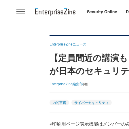
Security Online
D
EnterpriseZineニュース
【定員間近の講演も
が日本のセキュリテ
EnterpriseZine編集部
[著]
内閣官房
サイバーセキュリティ
※印刷用ページ表示機能はメンバーの