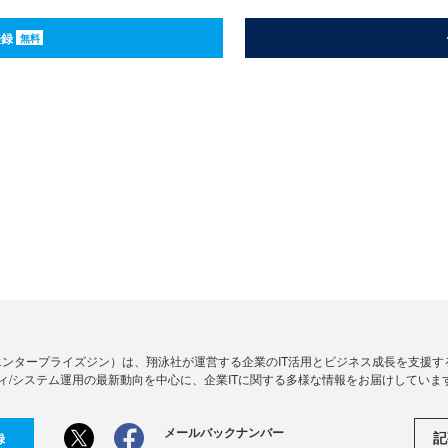
登録
無料
Zine」（エンタープライズジン）は、翔泳社が運営する企業のIT活用とビジネス成長を支
ィ/システム運用の最新動向を中心に、企業ITに関する多様な情報をお届けしていま
メールバックナンバー
記
録