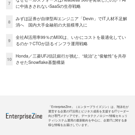
7
に中抜きされないSaaSの生存戦略
みずほ証券が自律型AIエンジニア「Devin」でIT人材不足解
8
消へ 国内大手金融初の大規模導入に
全社AI活用率99％のMIXIは、いかにコストを最適化してい
9
るのか？CTOが語るインフラ運用戦略
Honda／三菱UFJ信託銀行が挑む、“統治”と“俊敏性”を共存
10
させたSnowflake基盤構築
「EnterpriseZine」（エンタープライズジン）は、翔泳社が
運営する企業のIT活用とビジネス成長を支援するITリーダー
向け専門メディアです。データテクノロジー/情報セキュリ
ティ/システム運用の最新動向を中心に、企業ITに関する多
様な情報をお届けしています。