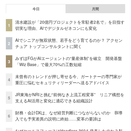
今日
月間
清水建設が「20億円プロジェクトを常駐者2名で」を目指す
1
切実な理由、AIでデジタルゼネコンにも変化
AIでシニアが無双状態、若手をどう育てるのか？ アクセン
2
チュア トップコンサルタントに聞く
みずほFGがAIエージェントの“量産体制”を確立 開発基盤
3
「Wiz Base」で最大70%の工数短縮
未曾有のトレンドが押し寄せる今、ガートナーの専門家が
4
重圧に悩むセキュリティリーダーへ送るアドバイス
JR東海がNRIと挑む“前例なき上流工程変革” リニア構想を
5
支えるAI活用と変化に適応できる組織設計
財務・会計DXは、なぜ経営判断につながらないのか BI導
6
入でも予実差異の説明に終始……変革の要諦は
なぜセールスフォースはHeadless 360を発表したのか？AI