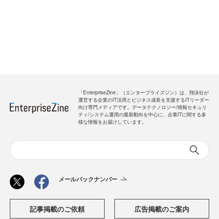
「EnterpriseZine」（エンタープライズジン）は、翔泳社が
運営する企業のIT活用とビジネス成長を支援するITリーダー
向け専門メディアです。データテクノロジー/情報セキュリ
ティ/システム運用の最新動向を中心に、企業ITに関する多
様な情報をお届けしています。
メールバックナンバー
記事掲載のご依頼
広告掲載のご案内