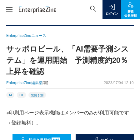
新規
ログイン
会員登録
EnterpriseZineニュース
サッポロビール、「AI需要予測シス
テム」を運用開始 予測精度約20％
上昇を確認
EnterpriseZine編集部
[著]
2023/07/04 12:10
AI
DX
需要予測
※印刷用ページ表示機能はメンバーのみが利用可能です
（登録無料）。
無料