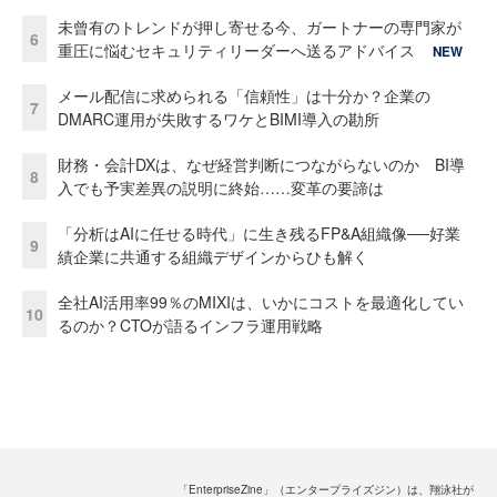
未曾有のトレンドが押し寄せる今、ガートナーの専門家が
6
重圧に悩むセキュリティリーダーへ送るアドバイス
NEW
メール配信に求められる「信頼性」は十分か？企業の
7
DMARC運用が失敗するワケとBIMI導入の勘所
財務・会計DXは、なぜ経営判断につながらないのか BI導
8
入でも予実差異の説明に終始……変革の要諦は
「分析はAIに任せる時代」に生き残るFP&A組織像──好業
9
績企業に共通する組織デザインからひも解く
全社AI活用率99％のMIXIは、いかにコストを最適化してい
10
るのか？CTOが語るインフラ運用戦略
「EnterpriseZine」（エンタープライズジン）は、翔泳社が