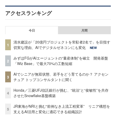
アクセスランキング
今日
月間
清水建設が「20億円プロジェクトを常駐者2名で」を目指す
1
切実な理由、AIでデジタルゼネコンにも変化
NEW
みずほFGがAIエージェントの“量産体制”を確立 開発基盤
2
「Wiz Base」で最大70%の工数短縮
AIでシニアが無双状態、若手をどう育てるのか？ アクセン
3
チュア トップコンサルタントに聞く
Honda／三菱UFJ信託銀行が挑む、“統治”と“俊敏性”を共存
4
させたSnowflake基盤構築
JR東海がNRIと挑む“前例なき上流工程変革” リニア構想を
5
支えるAI活用と変化に適応できる組織設計