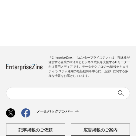
「EnterpriseZine」（エンタープライズジン）は、翔泳社が
運営する企業のIT活用とビジネス成長を支援するITリーダー
向け専門メディアです。データテクノロジー/情報セキュリ
ティ/システム運用の最新動向を中心に、企業ITに関する多
様な情報をお届けしています。
メールバックナンバー
記事掲載のご依頼
広告掲載のご案内