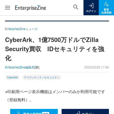
新規
ログイン
会員登録
EnterpriseZineニュース
CyberArk、1億7500万ドルでZilla
Security買収 IDセキュリティを強
化
EnterpriseZine編集部
[著]
2025/02/25 17:40
CyberArk
アイデンティティセキュリティ
※印刷用ページ表示機能はメンバーのみが利用可能です
（登録無料）。
無料