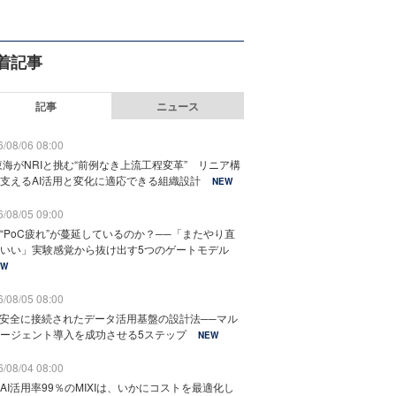
着記事
記事
ニュース
/08/06 08:00
東海がNRIと挑む“前例なき上流工程変革” リニア構
支えるAI活用と変化に適応できる組織設計
NEW
/08/05 09:00
“PoC疲れ”が蔓延しているのか？──「またやり直
いい」実験感覚から抜け出す5つのゲートモデル
EW
/08/05 08:00
と安全に接続されたデータ活用基盤の設計法──マル
ージェント導入を成功させる5ステップ
NEW
/08/04 08:00
AI活用率99％のMIXIは、いかにコストを最適化し