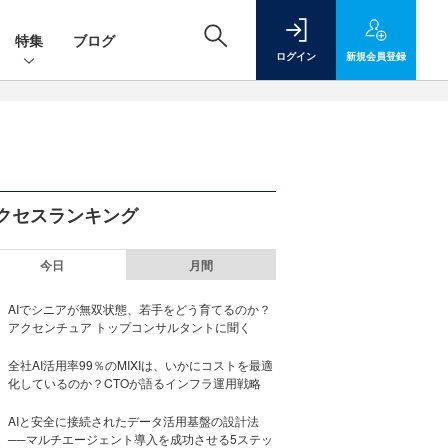
特集
ブログ
ログイン
新規
会員登録
クセスランキング
今日
月間
AIでシニアが無双状態、若手をどう育てるのか？
アクセンチュア トップコンサルタントに聞く
全社AI活用率99％のMIXIは、いかにコストを最適
化しているのか？CTOが語るインフラ運用戦略
AIと安全に接続されたデータ活用基盤の設計法
──マルチエージェント導入を成功させる5ステッ