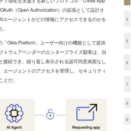
ティ強化を支援する新しいプロトコル「Cross App
th（Open Authorization）の拡張として設計さ
AIエージェントがどの情報にアクセスできるのかを
4
う。
5
Okta Platform」ユーザー向けの機能として提供
フトウェアベンダーのエンタープライズ顧客は、自
タと接続でき、繰り返し表示される認可同意画面なし
6
、エージェントのアクセスを管理し、セキュリティ
ことだ。
7
8
9