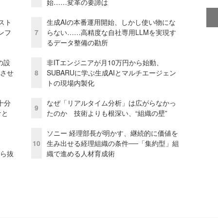
始……変革の要諦は
コスト
生成AIの本番運用開始、しかし使い物にな
ンフ
7
らない……高精度な自社専用LLMを実現す
るデータ整備の勘所
の設
非ITエンジニアが月10万円から始動、
功させ
8
SUBARUに学ぶ生成AIとマルチエージェン
トの現場内製化
十分
なぜ「リアルタイム分析」は広がらなかっ
9
ケと
たのか 技術よりも根深い、“組織の壁”
ソニー 経理部長が明かす、継続的に価値を
10
生み出せる経理組織の条件──「集約型」組
から抜
織で進める人材育成術