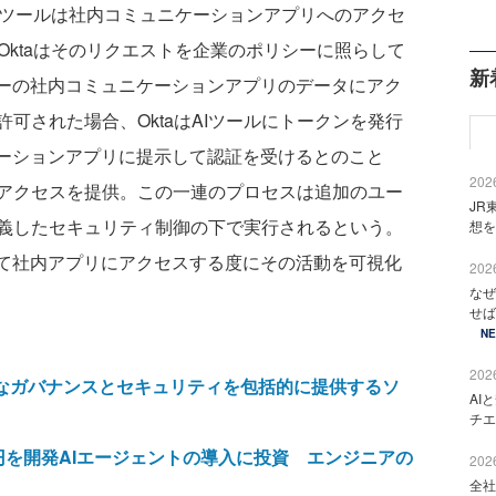
ると、AIツールは社内コミュニケーションアプリへのアクセ
。Oktaはそのリクエストを企業のポリシーに照らして
新
ザーの社内コミュニケーションアプリのデータにアク
可された場合、OktaはAIツールにトークンを発行
ケーションアプリに提示して認証を受けるとのこと
2026
アクセスを提供。この一連のプロセスは追加のユー
JR
義したセキュリティ制御の下で実行されるという。
想を
して社内アプリにアクセスする度にその活動を可視化
2026
なぜ
せば
N
2026
要なガバナンスとセキュリティを包括的に提供するソ
AI
チエ
円を開発AIエージェントの導入に投資 エンジニアの
2026
全社