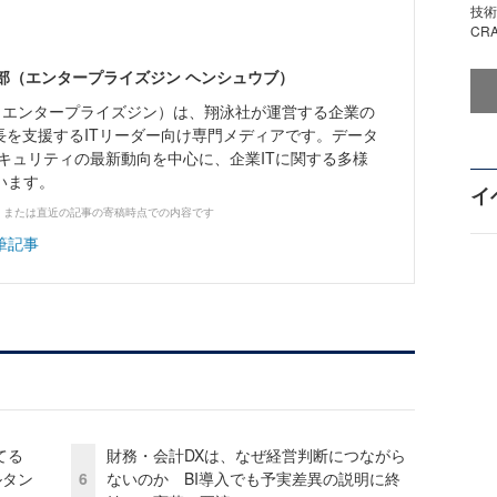
技術
CR
ne編集部（エンタープライズジン ヘンシュウブ）
Zine」（エンタープライズジン）は、翔泳社が運営する企業の
長を支援するITリーダー向け専門メディアです。データ
キュリティの最新動向を中心に、企業ITに関する多様
います。
イ
、または直近の記事の寄稿時点での内容です
筆記事
てる
財務・会計DXは、なぜ経営判断につながら
ルタン
6
ないのか BI導入でも予実差異の説明に終