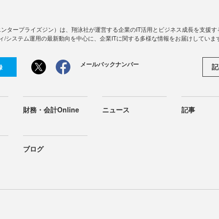
Zine」（エンタープライズジン）は、翔泳社が運営する企業のIT活用とビジネス成長を支
ィ/システム運用の最新動向を中心に、企業ITに関する多様な情報をお届けしていま
メールバックナンバー
記
録
財務・会計Online
ニュース
記事
ブログ