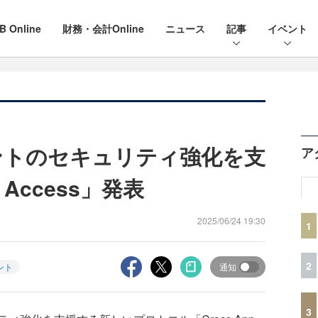
B Online
財務・会計Online
ニュース
記事
イベント
ェントのセキュリティ強化を支
ア
 Access」発表
2025/06/24 19:30
1
2
ント
通知
3