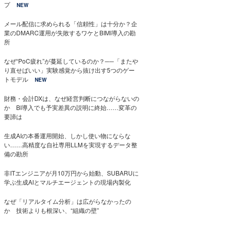
プ
NEW
メール配信に求められる「信頼性」は十分か？企
業のDMARC運用が失敗するワケとBIMI導入の勘
所
なぜ“PoC疲れ”が蔓延しているのか？──「またや
り直せばいい」実験感覚から抜け出す5つのゲー
トモデル
NEW
財務・会計DXは、なぜ経営判断につながらないの
か BI導入でも予実差異の説明に終始……変革の
要諦は
生成AIの本番運用開始、しかし使い物にならな
い……高精度な自社専用LLMを実現するデータ整
備の勘所
非ITエンジニアが月10万円から始動、SUBARUに
学ぶ生成AIとマルチエージェントの現場内製化
なぜ「リアルタイム分析」は広がらなかったの
か 技術よりも根深い、“組織の壁”