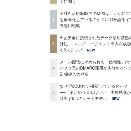
トに聞く
全社AI活用率99％のMIXIは、いかに
2
を最適化しているのか？CTOが語るイ
ラ運用戦略
AIと安全に接続されたデータ活用基盤
3
計法──マルチエージェント導入を成
る5ステップ
NEW
メール配信に求められる「信頼性」は
4
か？企業のDMARC運用が失敗するワ
BIMI導入の勘所
なぜ“PoC疲れ”が蔓延しているのか？
5
──「またやり直せばいい」実験感覚
け出す5つのゲートモデル
NEW