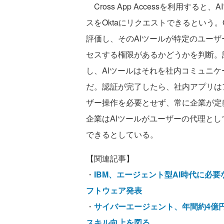
Cross App Accessを利用す
スをOktaにリクエストできるという
評価し、そのAIツールが特定のユー
セスする権限があるかどうかを判断。許
し、AIツールはそれを社内コミュニ
だ。認証が完了したら、社内アプリは
ザー操作を必要とせず、常に企業が定
企業はAIツールがユーザーの代理と
できるとしている。
【関連記事】
・
IBM、エージェント型AI時代に必
フトウェア発表
・
サイバーエージェント、年間約4億
スキル向上を図る