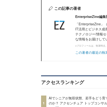
この記事の著者
EnterpriseZi
「Enterprise
IT活用とビジネス成
テクノロジー/情報セ
な情報をお届けして
※プロフィールは、執筆時点
この著者の最近の執
アクセスランキング
AIでシニアが無双状態、若手をどう育
1
のか？ アクセンチュア トップコンサ