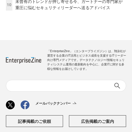
未曾有のトレンドが押し寄せる今、ガートナーの専門家が
10
重圧に悩むセキュリティリーダーへ送るアドバイス
「EnterpriseZine」（エンタープライズジン）は、翔泳社が
運営する企業のIT活用とビジネス成長を支援するITリーダー
向け専門メディアです。データテクノロジー/情報セキュリ
ティ/システム運用の最新動向を中心に、企業ITに関する多
様な情報をお届けしています。
メールバックナンバー
記事掲載のご依頼
広告掲載のご案内