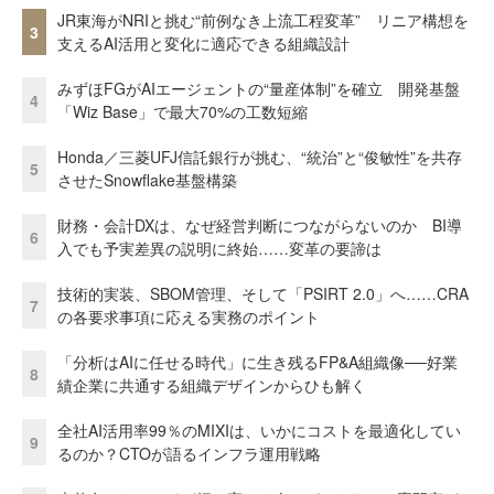
JR東海がNRIと挑む“前例なき上流工程変革” リニア構想を
3
支えるAI活用と変化に適応できる組織設計
みずほFGがAIエージェントの“量産体制”を確立 開発基盤
4
「Wiz Base」で最大70%の工数短縮
Honda／三菱UFJ信託銀行が挑む、“統治”と“俊敏性”を共存
5
させたSnowflake基盤構築
財務・会計DXは、なぜ経営判断につながらないのか BI導
6
入でも予実差異の説明に終始……変革の要諦は
技術的実装、SBOM管理、そして「PSIRT 2.0」へ……CRA
7
の各要求事項に応える実務のポイント
「分析はAIに任せる時代」に生き残るFP&A組織像──好業
8
績企業に共通する組織デザインからひも解く
全社AI活用率99％のMIXIは、いかにコストを最適化してい
9
るのか？CTOが語るインフラ運用戦略