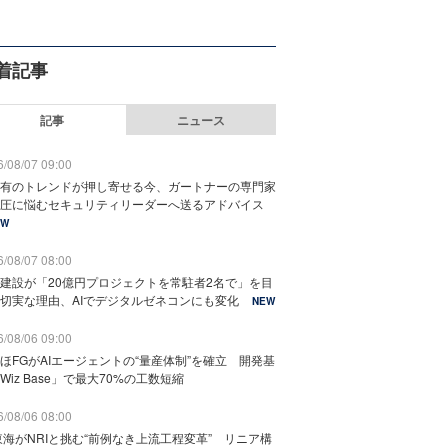
着記事
記事
ニュース
/08/07 09:00
有のトレンドが押し寄せる今、ガートナーの専門家
圧に悩むセキュリティリーダーへ送るアドバイス
EW
/08/07 08:00
建設が「20億円プロジェクトを常駐者2名で」を目
切実な理由、AIでデジタルゼネコンにも変化
NEW
/08/06 09:00
ほFGがAIエージェントの“量産体制”を確立 開発基
Wiz Base」で最大70%の工数短縮
/08/06 08:00
東海がNRIと挑む“前例なき上流工程変革” リニア構