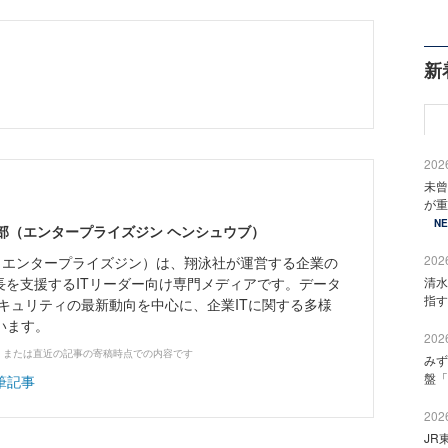
新
2026
未曾
が重
N
ne編集部（エンタープライズジン ヘンシュウブ）
2026
Zine」（エンタープライズジン）は、翔泳社が運営する企業の
長を支援するITリーダー向け専門メディアです。データ
清水
指す
キュリティの最新動向を中心に、企業ITに関する多様
います。
2026
、または直近の記事の寄稿時点での内容です
みず
盤「
筆記事
2026
JR