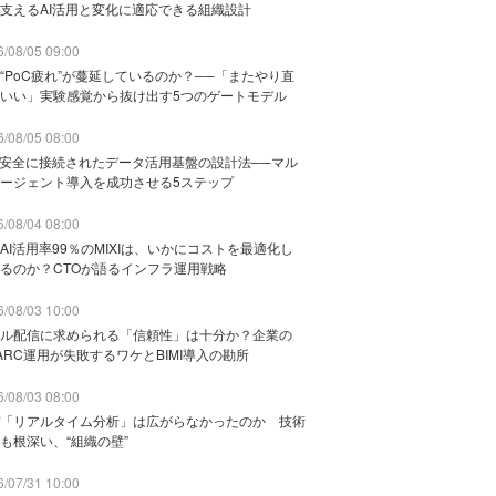
支えるAI活用と変化に適応できる組織設計
/08/05 09:00
“PoC疲れ”が蔓延しているのか？──「またやり直
いい」実験感覚から抜け出す5つのゲートモデル
/08/05 08:00
と安全に接続されたデータ活用基盤の設計法──マル
ージェント導入を成功させる5ステップ
/08/04 08:00
AI活用率99％のMIXIは、いかにコストを最適化し
るのか？CTOが語るインフラ運用戦略
/08/03 10:00
ル配信に求められる「信頼性」は十分か？企業の
ARC運用が失敗するワケとBIMI導入の勘所
/08/03 08:00
「リアルタイム分析」は広がらなかったのか 技術
も根深い、“組織の壁”
/07/31 10:00