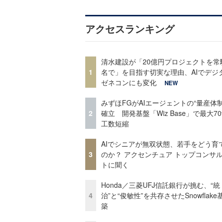
アクセスランキング
清水建設が「20億円プロジェクトを常
1
名で」を目指す切実な理由、AIでデジ
ゼネコンにも変化
NEW
みずほFGがAIエージェントの“量産体制
2
確立 開発基盤「Wiz Base」で最大7
工数短縮
AIでシニアが無双状態、若手をどう育
3
のか？ アクセンチュア トップコンサ
トに聞く
Honda／三菱UFJ信託銀行が挑む、“統
4
治”と“俊敏性”を共存させたSnowflak
築