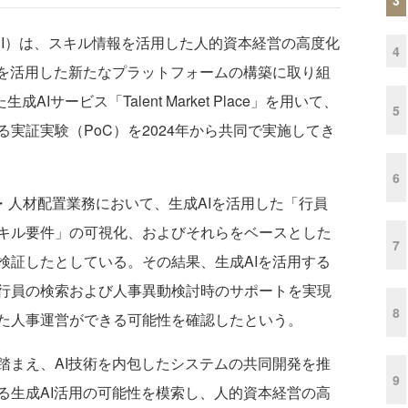
RI）は、スキル情報を活用した人的資本経営の高度化
4
術を活用した新たなプラットフォームの構築に取り組
Iサービス「Talent Market Place」を用いて、
5
実証実験（PoC）を2024年から共同で実施してき
6
・人材配置業務において、生成AIを活用した「行員
キル要件」の可視化、およびそれらをベースとした
7
検証したとしている。その結果、生成AIを活用する
行員の検索および人事異動検討時のサポートを実現
8
た人事運営ができる可能性を確認したという。
踏まえ、AI技術を内包したシステムの共同開発を推
9
る生成AI活用の可能性を模索し、人的資本経営の高