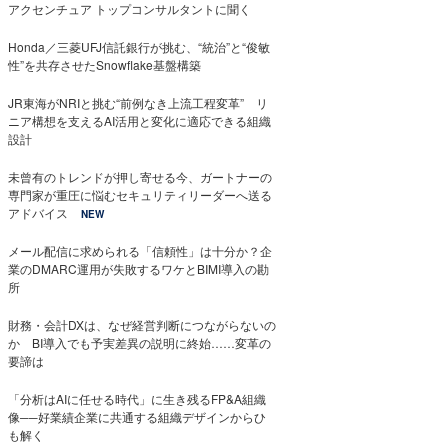
アクセンチュア トップコンサルタントに聞く
Honda／三菱UFJ信託銀行が挑む、“統治”と“俊敏
性”を共存させたSnowflake基盤構築
JR東海がNRIと挑む“前例なき上流工程変革” リ
ニア構想を支えるAI活用と変化に適応できる組織
設計
未曾有のトレンドが押し寄せる今、ガートナーの
専門家が重圧に悩むセキュリティリーダーへ送る
アドバイス
NEW
メール配信に求められる「信頼性」は十分か？企
業のDMARC運用が失敗するワケとBIMI導入の勘
所
財務・会計DXは、なぜ経営判断につながらないの
か BI導入でも予実差異の説明に終始……変革の
要諦は
「分析はAIに任せる時代」に生き残るFP&A組織
像──好業績企業に共通する組織デザインからひ
も解く