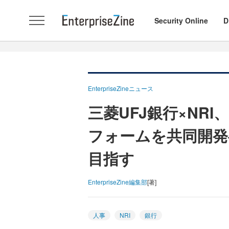
Security Online
D
EnterpriseZineニュース
三菱UFJ銀行×NR
フォームを共同開発
目指す
EnterpriseZine編集部
[著]
人事
NRI
銀行