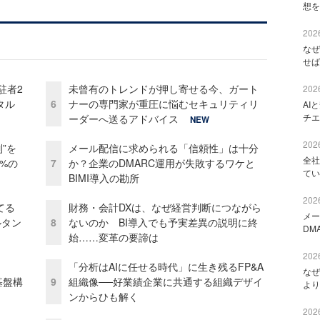
想を
2026
なぜ
せば
駐者2
未曾有のトレンドが押し寄せる今、ガート
2026
タル
6
ナーの専門家が重圧に悩むセキュリティリ
AI
チエ
ーダーへ送るアドバイス
NEW
2026
”を
メール配信に求められる「信頼性」は十分
全社
0%の
7
か？企業のDMARC運用が失敗するワケと
てい
BIMI導入の勘所
2026
てる
財務・会計DXは、なぜ経営判断につながら
メー
ルタン
8
ないのか BI導入でも予実差異の説明に終
DM
始……変革の要諦は
2026
「分析はAIに任せる時代」に生き残るFP&A
なぜ
e基盤構
9
組織像──好業績企業に共通する組織デザイ
より
ンからひも解く
2026