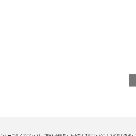
Zine」（エンタープライズジン）は、翔泳社が運営する企業のIT活用とビジネス成長を支