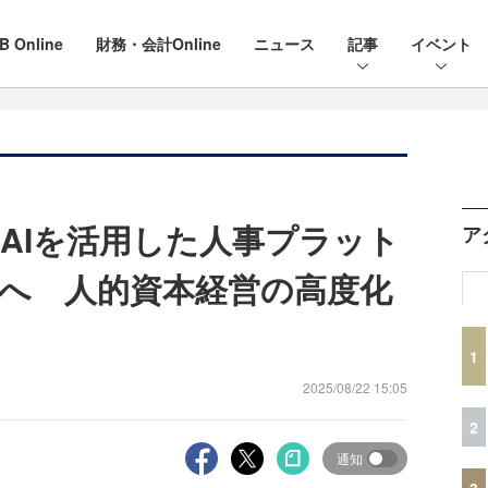
B Online
財務・会計Online
ニュース
記事
イベント
I、AIを活用した人事プラット
ア
へ 人的資本経営の高度化
1
2025/08/22 15:05
2
通知
3