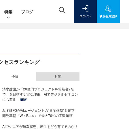
特集
ブログ
ログイン
新規
会員登録
クセスランキング
今日
月間
清水建設が「20億円プロジェクトを常駐者2名
で」を目指す切実な理由、AIでデジタルゼネコン
にも変化
NEW
みずほFGがAIエージェントの“量産体制”を確立
開発基盤「Wiz Base」で最大70%の工数短縮
AIでシニアが無双状態、若手をどう育てるのか？