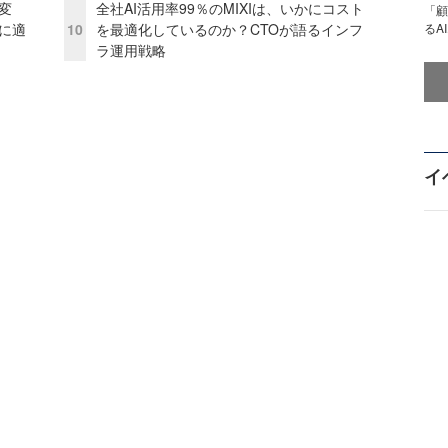
変
全社AI活用率99％のMIXIは、いかにコスト
「顧
化に適
10
を最適化しているのか？CTOが語るインフ
るA
ラ運用戦略
イ