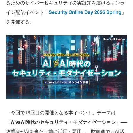
るためのサイバーセキュリティの実践知を届けるオンラ
イン配信イベント「
Security Online Day 2026 Spring
」
を開催する。
今回で16回目の開催となる本イベント。テーマは
「
AIvsAI時代のセキュリティ・モダナイゼーション
」──
攻撃者がAIを当たり前に活用・悪用し、防御側でもAI活