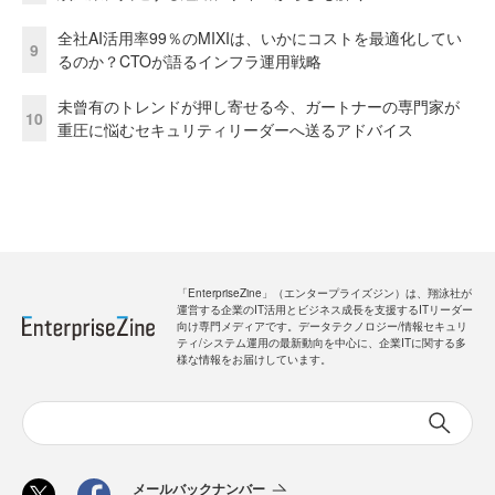
全社AI活用率99％のMIXIは、いかにコストを最適化してい
9
るのか？CTOが語るインフラ運用戦略
未曾有のトレンドが押し寄せる今、ガートナーの専門家が
10
重圧に悩むセキュリティリーダーへ送るアドバイス
「EnterpriseZine」（エンタープライズジン）は、翔泳社が
運営する企業のIT活用とビジネス成長を支援するITリーダー
向け専門メディアです。データテクノロジー/情報セキュリ
ティ/システム運用の最新動向を中心に、企業ITに関する多
様な情報をお届けしています。
メールバックナンバー