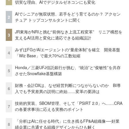
切実な理由、AIでデジタルゼネコンにも変化
AIでシニアが無双状態、若手をどう育てるのか？ アクセン
2
チュア トップコンサルタントに聞く
JR東海がNRIと挑む“前例なき上流工程変革” リニア構想を
3
支えるAI活用と変化に適応できる組織設計
みずほFGがAIエージェントの“量産体制”を確立 開発基盤
4
「Wiz Base」で最大70%の工数短縮
Honda／三菱UFJ信託銀行が挑む、“統治”と“俊敏性”を共存
5
させたSnowflake基盤構築
財務・会計DXは、なぜ経営判断につながらないのか BI導
6
入でも予実差異の説明に終始……変革の要諦は
技術的実装、SBOM管理、そして「PSIRT 2.0」へ……CRA
7
の各要求事項に応える実務のポイント
「分析はAIに任せる時代」に生き残るFP&A組織像──好業
8
績企業に共通する組織デザインからひも解く