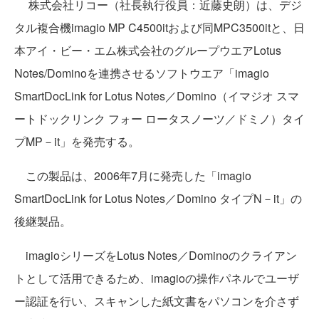
株式会社リコー（社長執行役員：近藤史朗）は、デジ
タル複合機imagio MP C4500itおよび同MPC3500itと、日
本アイ・ビー・エム株式会社のグループウエアLotus
Notes/Dominoを連携させるソフトウエア「imagio
SmartDocLink for Lotus Notes／Domino（イマジオ スマ
ートドックリンク フォー ロータスノーツ／ドミノ）タイ
プMP－it」を発売する。
この製品は、2006年7月に発売した「imagio
SmartDocLink for Lotus Notes／Domino タイプN－it」の
後継製品。
imagioシリーズをLotus Notes／Dominoのクライアン
トとして活用できるため、imagioの操作パネルでユーザ
ー認証を行い、スキャンした紙文書をパソコンを介さず