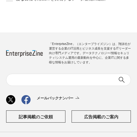
「EnterpriseZine」（エンタープライズジン）は、翔泳社が
運営する企業のIT活用とビジネス成長を支援するITリーダー
向け専門メディアです。データテクノロジー/情報セキュリ
ティ/システム運用の最新動向を中心に、企業ITに関する多
様な情報をお届けしています。
メールバックナンバー
記事掲載のご依頼
広告掲載のご案内