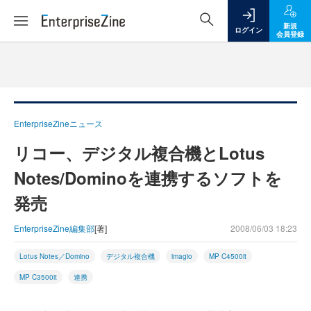
新規
ログイン
会員登録
EnterpriseZineニュース
リコー、デジタル複合機とLotus
Notes/Dominoを連携するソフトを
発売
EnterpriseZine編集部
[著]
2008/06/03 18:23
Lotus Notes／Domino
デジタル複合機
imagio
MP C4500it
MP C3500it
連携