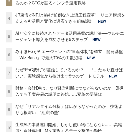
るのか？CTOが語るインフラ運用戦略
JR東海がNRIと挑む“前例なき上流工程変革” リニア構想を
4
支えるAI活用と変化に適応できる組織設計
NEW
AIと安全に接続されたデータ活用基盤の設計法──マルチエ
5
ージェント導入を成功させる5ステップ
NEW
みずほFGがAIエージェントの“量産体制”を確立 開発基盤
6
「Wiz Base」で最大70%の工数短縮
NEW
なぜ“PoC疲れ”が蔓延しているのか？──「またやり直せば
7
いい」実験感覚から抜け出す5つのゲートモデル
NEW
財務・会計DXは、なぜ経営判断につながらないのか BI導
8
入でも予実差異の説明に終始……変革の要諦は
なぜ「リアルタイム分析」は広がらなかったのか 技術よ
9
りも根深い、“組織の壁”
生成AIの本番運用開始、しかし使い物にならない……高精
10
度な自社専用LLMを実現するデータ整備の勘所