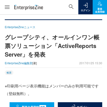
新規
ログイン
会員登録
EnterpriseZineニュース
グレープシティ、オールインワン帳
票ソリューション「ActiveReports
Server」を発表
EnterpriseZine編集部
[著]
2017/01/25 15:30
帳票
※印刷用ページ表示機能はメンバーのみが利用可能です
（登録無料）。
無料