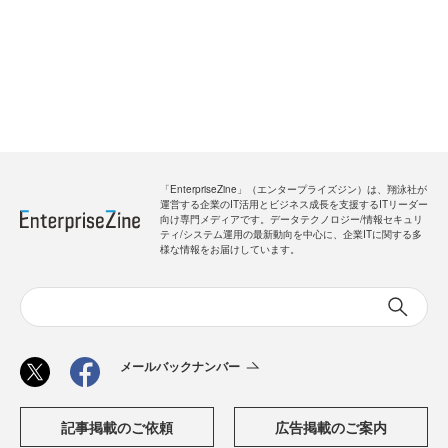
「EnterpriseZine」（エンタープライズジン）は、翔泳社が
運営する企業のIT活用とビジネス成長を支援するITリーダー
向け専門メディアです。データテクノロジー/情報セキュリ
ティ/システム運用の最新動向を中心に、企業ITに関する多
様な情報をお届けしています。
メールバックナンバー
記事掲載のご依頼
広告掲載のご案内