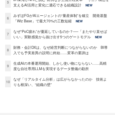
5
支えるAI活用と変化に適応できる組織設計
NEW
みずほFGがAIエージェントの“量産体制”を確立 開発基盤
6
「Wiz Base」で最大70%の工数短縮
NEW
なぜ“PoC疲れ”が蔓延しているのか？──「またやり直せば
7
いい」実験感覚から抜け出す5つのゲートモデル
NEW
財務・会計DXは、なぜ経営判断につながらないのか BI導
8
入でも予実差異の説明に終始……変革の要諦は
生成AIの本番運用開始、しかし使い物にならない……高精
9
度な自社専用LLMを実現するデータ整備の勘所
なぜ「リアルタイム分析」は広がらなかったのか 技術よ
10
りも根深い、“組織の壁”