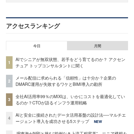
アクセスランキング
今日
月間
AIでシニアが無双状態、若手をどう育てるのか？ アクセン
1
チュア トップコンサルタントに聞く
メール配信に求められる「信頼性」は十分か？企業の
2
DMARC運用が失敗するワケとBIMI導入の勘所
全社AI活用率99％のMIXIは、いかにコストを最適化してい
3
るのか？CTOが語るインフラ運用戦略
AIと安全に接続されたデータ活用基盤の設計法──マルチエ
4
ージェント導入を成功させる5ステップ
NEW
JR東海がNRIと挑む“前例なき上流工程変革” リニア構想を