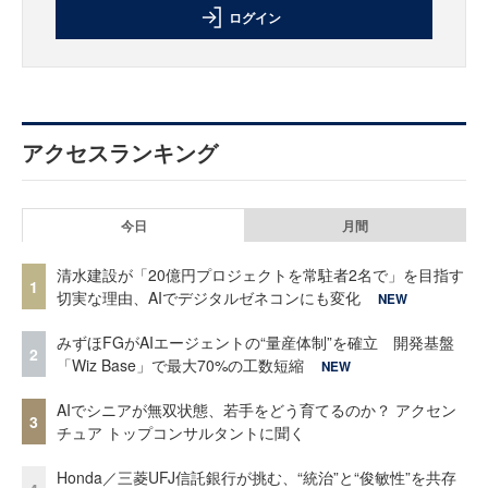
ログイン
アクセスランキング
今日
月間
清水建設が「20億円プロジェクトを常駐者2名で」を目指す
1
切実な理由、AIでデジタルゼネコンにも変化
NEW
みずほFGがAIエージェントの“量産体制”を確立 開発基盤
2
「Wiz Base」で最大70%の工数短縮
NEW
AIでシニアが無双状態、若手をどう育てるのか？ アクセン
3
チュア トップコンサルタントに聞く
Honda／三菱UFJ信託銀行が挑む、“統治”と“俊敏性”を共存