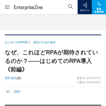
新規
ログイン
会員登録
はじめてのRPA導入 成功のための条件
なぜ、これほどRPAが期待されてい
るのか？――はじめてのRPA導入
《前編》
増井 敏克
[著]
更新日: 2019/07/01
公開日: 2019/06/27
AI
RPA