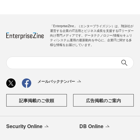
「EnterpriseZine」（エンタープライズジン）は、翔泳社が
運営する企業のIT活用とビジネス成長を支援するITリーダー
向け専門メディアです。データテクノロジー/情報セキュリ
ティ/システム運用の最新動向を中心に、企業ITに関する多
様な情報をお届けしています。
メールバックナンバー
記事掲載のご依頼
広告掲載のご案内
Security Online
DB Online