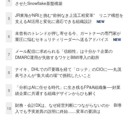
4
させたSnowflake基盤構築
JR東海がNRIと挑む“前例なき上流工程変革” リニア構想を
5
支えるAI活用と変化に適応できる組織設計
NEW
未曾有のトレンドが押し寄せる今、ガートナーの専門家が
6
重圧に悩むセキュリティリーダーへ送るアドバイス
NEW
メール配信に求められる「信頼性」は十分か？企業の
7
DMARC運用が失敗するワケとBIMI導入の勘所
ナイキ、DHLでのIT要職を経て「ロッテ」のCIOに──丸茂
8
眞弓さんが“集大成の場”で挑戦したいこと
「分析はAIに任せる時代」に生き残るFP&A組織像──好業
9
績企業に共通する組織デザインからひも解く
財務・会計DXは、なぜ経営判断につながらないのか BI導
10
入でも予実差異の説明に終始……変革の要諦は