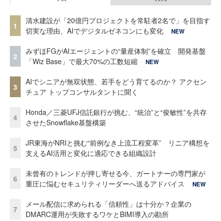
清水建設が「20億円プロジェクトを常駐者2名で」を目指す
1
切実な理由、AIでデジタルゼネコンにも変化
NEW
みずほFGがAIエージェントの“量産体制”を確立 開発基盤
2
「Wiz Base」で最大70%の工数短縮
NEW
AIでシニアが無双状態、若手をどう育てるのか？ アクセン
3
チュア トップコンサルタントに聞く
Honda／三菱UFJ信託銀行が挑む、“統治”と“俊敏性”を共存
4
させたSnowflake基盤構築
JR東海がNRIと挑む“前例なき上流工程変革” リニア構想を
5
支えるAI活用と変化に適応できる組織設計
未曾有のトレンドが押し寄せる今、ガートナーの専門家が
6
重圧に悩むセキュリティリーダーへ送るアドバイス
NEW
メール配信に求められる「信頼性」は十分か？企業の
7
DMARC運用が失敗するワケとBIMI導入の勘所