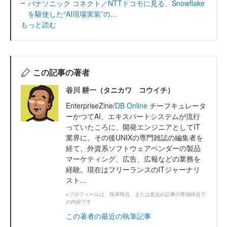
パナソニック コネクト／NTTドコモに見る、Snowflake
を駆使した“AI現場実装”の...
もっと読む
この記事の著者
谷川 耕一（タニカワ コウイチ）
EnterpriseZine/
DB Online
チーフキュレータ
ーかつてAI、エキスパートシステムが流行
っていたころに、開発エンジニアとしてIT
業界に。その後UNIXの専門雑誌の編集者を
経て、外資系ソフトウェアベンダーの製品
マーケティング、広告、広報などの業務を
経験。現在はフリーランスのITジャーナリ
スト...
※プロフィールは、執筆時点、または直近の記事の寄稿時点で
の内容です
この著者の最近の執筆記事