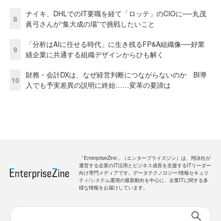
ナイキ、DHLでのIT要職を経て「ロッテ」のCIOに──丸茂
8
眞弓さんが“集大成の場”で挑戦したいこと
「分析はAIに任せる時代」に生き残るFP&A組織像──好業
9
績企業に共通する組織デザインからひも解く
財務・会計DXは、なぜ経営判断につながらないのか BI導
10
入でも予実差異の説明に終始……変革の要諦は
「EnterpriseZine」（エンタープライズジン）は、翔泳社が
運営する企業のIT活用とビジネス成長を支援するITリーダー
向け専門メディアです。データテクノロジー/情報セキュリ
ティ/システム運用の最新動向を中心に、企業ITに関する多
様な情報をお届けしています。